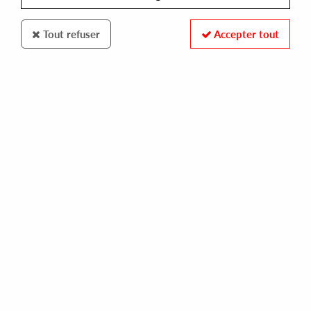
Tout refuser
Accepter tout
RUSH HOUR
JAMES MASON
nightgruv / i want your love
16,00 €