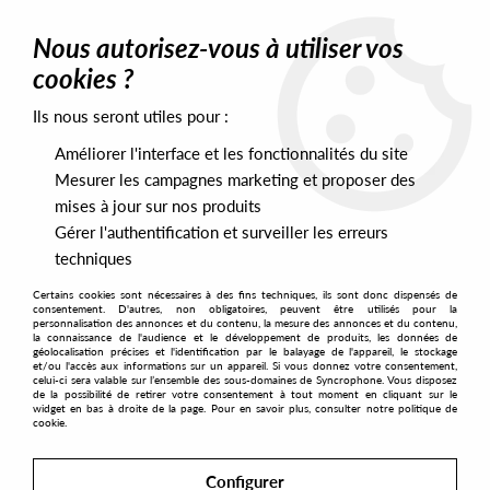
0
Nous autorisez-vous à utiliser vos
cookies ?
Ils nous seront utiles pour :
Home
>
Artists
>
James Mason
Améliorer l'interface et les fonctionnalités du site
James Mason
Mesurer les campagnes marketing et proposer des
mises à jour sur nos produits
Gérer l'authentification et surveiller les erreurs
SORT & FILTER
techniques
Certains cookies sont nécessaires à des fins techniques, ils sont donc dispensés de
PRESALES EXCLUSIVES
consentement. D'autres, non obligatoires, peuvent être utilisés pour la
personnalisation des annonces et du contenu, la mesure des annonces et du contenu,
la connaissance de l'audience et le développement de produits, les données de
géolocalisation précises et l'identification par le balayage de l'appareil, le stockage
1
et/ou l'accès aux informations sur un appareil. Si vous donnez votre consentement,
celui-ci sera valable sur l’ensemble des sous-domaines de Syncrophone. Vous disposez
de la possibilité de retirer votre consentement à tout moment en cliquant sur le
widget en bas à droite de la page. Pour en savoir plus, consulter notre politique de
cookie.
NEW
Configurer