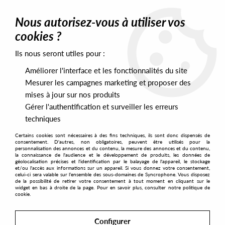
0
Nous autorisez-vous à utiliser vos
cookies ?
Ils nous seront utiles pour :
Home
>
Artists
>
Synchrojack
Améliorer l'interface et les fonctionnalités du site
Synchrojack
Mesurer les campagnes marketing et proposer des
mises à jour sur nos produits
Gérer l'authentification et surveiller les erreurs
SORT & FILTER
techniques
Certains cookies sont nécessaires à des fins techniques, ils sont donc dispensés de
PRESALES EXCLUSIVES
consentement. D'autres, non obligatoires, peuvent être utilisés pour la
personnalisation des annonces et du contenu, la mesure des annonces et du contenu,
la connaissance de l'audience et le développement de produits, les données de
géolocalisation précises et l'identification par le balayage de l'appareil, le stockage
1
et/ou l'accès aux informations sur un appareil. Si vous donnez votre consentement,
celui-ci sera valable sur l’ensemble des sous-domaines de Syncrophone. Vous disposez
de la possibilité de retirer votre consentement à tout moment en cliquant sur le
widget en bas à droite de la page. Pour en savoir plus, consulter notre politique de
cookie.
Configurer