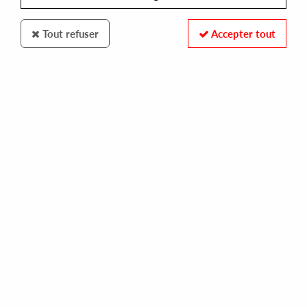
Tout refuser
Accepter tout
D3 ELEMENTS
SYNCHROJACK
sugarhouse
15,00 €