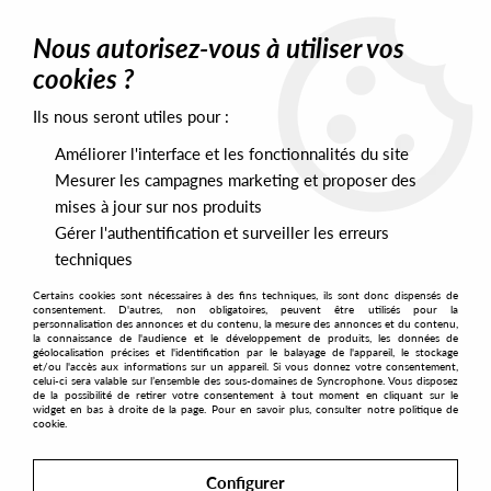
0
Nous autorisez-vous à utiliser vos
cookies ?
Ils nous seront utiles pour :
Home
>
Artists
>
Night Communication
Améliorer l'interface et les fonctionnalités du site
Night Communication
Mesurer les campagnes marketing et proposer des
mises à jour sur nos produits
Gérer l'authentification et surveiller les erreurs
SORT & FILTER
techniques
Certains cookies sont nécessaires à des fins techniques, ils sont donc dispensés de
PRESALES EXCLUSIVES
consentement. D'autres, non obligatoires, peuvent être utilisés pour la
personnalisation des annonces et du contenu, la mesure des annonces et du contenu,
la connaissance de l'audience et le développement de produits, les données de
géolocalisation précises et l'identification par le balayage de l'appareil, le stockage
1
et/ou l'accès aux informations sur un appareil. Si vous donnez votre consentement,
celui-ci sera valable sur l’ensemble des sous-domaines de Syncrophone. Vous disposez
de la possibilité de retirer votre consentement à tout moment en cliquant sur le
widget en bas à droite de la page. Pour en savoir plus, consulter notre politique de
cookie.
Configurer