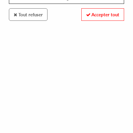
Tout refuser
Accepter tout
GROOVIN RECORDS
NIGHT COMMUNICATION
lose control ep (reissue)
15,00 €