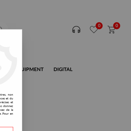
0
0
DJ EQUIPMENT
DIGITAL
utres, non
nces et du
récises et
vous donnez
osez de la
e. Pour en