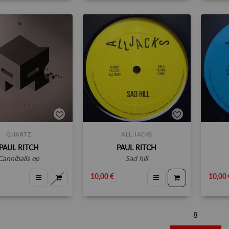
QUARTZ
ALL JACKS
PAUL RITCH
PAUL RITCH
canniballs ep
sad hill
10,00 €
10,00 
8