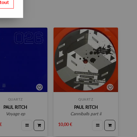
tout
QUARTZ
QUARTZ
PAUL RITCH
PAUL RITCH
voyage ep
canniballs part ii
€
10,00 €