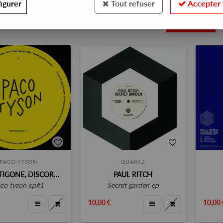
igurer
Tout refuser
Accepter 
8
PACO TYSON
QUARTZ
V/A [ANTIGONE, DISCORD, PAUL RITCH]
PAUL RITCH
aco tyson ep#1
secret garden ep
10,00 €
10,00 