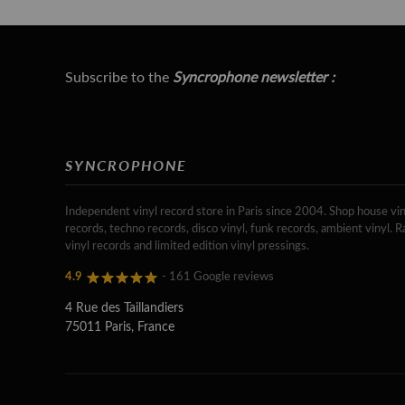
Subscribe to the
Syncrophone newsletter :
SYNCROPHONE
Independent vinyl record store in Paris since 2004. Shop house vin
records, techno records, disco vinyl, funk records, ambient vinyl. R
vinyl records and limited edition vinyl pressings.
4.9
- 161 Google reviews
4 Rue des Taillandiers
75011 Paris, France