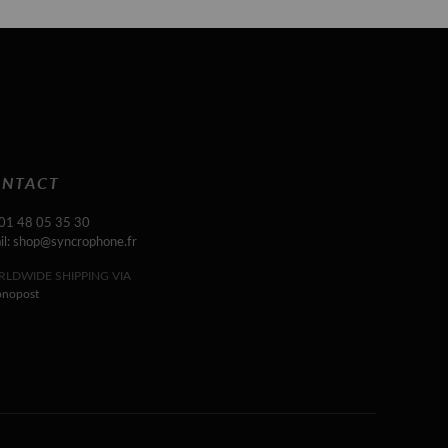
NTACT
 01 48 05 35 30
il: shop@syncrophone.fr
LDWIDE SHIPPING VIA
onopost