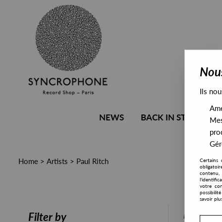
Nous
Ils nou
Amél
NEWS
BACK IN STOCK
Mes
pro
Gére
Home
>
Artists
>
Paul Ritch
Certains 
obligatoi
contenu, 
l'identifi
votre con
possibili
savoir plu
PRESALE
Filter by