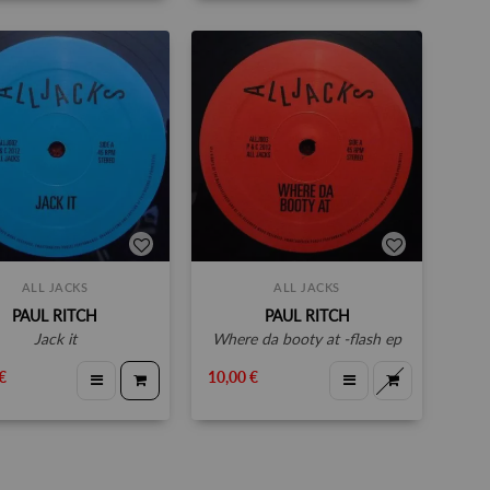
ALL JACKS
ALL JACKS
PAUL RITCH
PAUL RITCH
jack it
where da booty at -flash ep
€
10,00 €