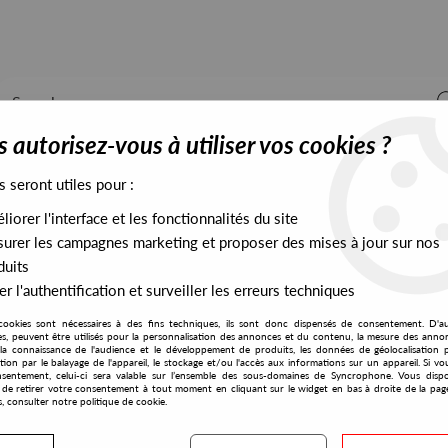
 autorisez-vous à utiliser vos cookies ?
s seront utiles pour :
iorer l'interface et les fonctionnalités du site
ALL STOCK
EXCLUSIVES
PRESALES EXCLUSIVES
urer les campagnes marketing et proposer des mises à jour sur nos
duits
r l'authentification et surveiller les erreurs techniques
cookies sont nécessaires à des fins techniques, ils sont donc dispensés de consentement. D'a
res, peuvent être utilisés pour la personnalisation des annonces et du contenu, la mesure des anno
la connaissance de l'audience et le développement de produits, les données de géolocalisation p
Paul Ritch
cation par le balayage de l'appareil, le stockage et/ou l'accès aux informations sur un appareil. Si 
sentement, celui-ci sera valable sur l’ensemble des sous-domaines de Syncrophone. Vous disp
té de retirer votre consentement à tout moment en cliquant sur le widget en bas à droite de la pag
s, consulter notre politique de cookie.
S EXCLUSIVES