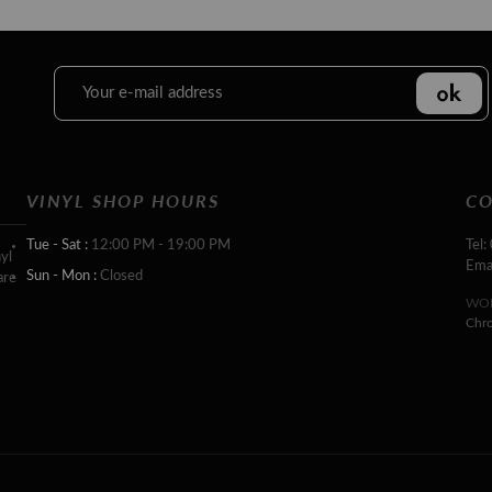
VINYL SHOP HOURS
CO
Tue - Sat :
12:00 PM - 19:00 PM
Tel:
yl
Ema
Sun - Mon :
Closed
are
WOR
Chr