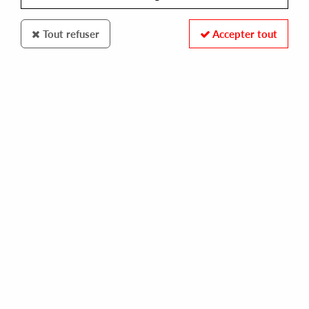
Tout refuser
Accepter tout
CLONE AQUALUNG SERIES
DER ZYKLUS
elektronisches zeitecho
17,00 €