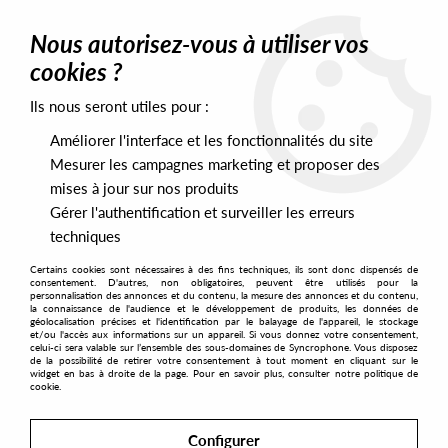
0
Nous autorisez-vous à utiliser vos
cookies ?
Ils nous seront utiles pour :
Home
>
Artists
>
Der Zyklus
Améliorer l'interface et les fonctionnalités du site
Der Zyklus
Mesurer les campagnes marketing et proposer des
mises à jour sur nos produits
Gérer l'authentification et surveiller les erreurs
SORT & FILTER
techniques
Certains cookies sont nécessaires à des fins techniques, ils sont donc dispensés de
PRESALES EXCLUSIVES
consentement. D'autres, non obligatoires, peuvent être utilisés pour la
personnalisation des annonces et du contenu, la mesure des annonces et du contenu,
la connaissance de l'audience et le développement de produits, les données de
géolocalisation précises et l'identification par le balayage de l'appareil, le stockage
1
et/ou l'accès aux informations sur un appareil. Si vous donnez votre consentement,
celui-ci sera valable sur l’ensemble des sous-domaines de Syncrophone. Vous disposez
de la possibilité de retirer votre consentement à tout moment en cliquant sur le
widget en bas à droite de la page. Pour en savoir plus, consulter notre politique de
cookie.
Configurer