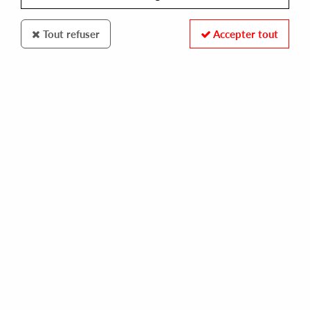
Tout refuser
Accepter tout
DIGGING DEEPER MUSIC
TMSS
everybody
18,00 €