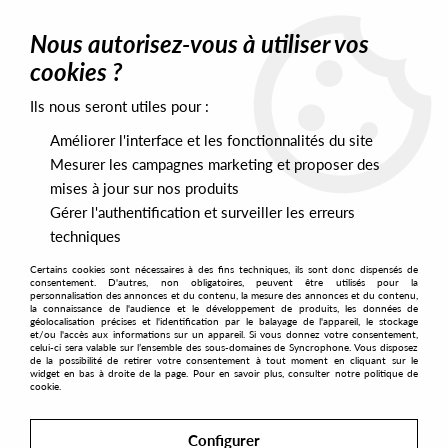
0
Nous autorisez-vous à utiliser vos
cookies ?
Ils nous seront utiles pour :
Home
>
Artists
>
TMSS
Améliorer l'interface et les fonctionnalités du site
TMSS
Mesurer les campagnes marketing et proposer des
mises à jour sur nos produits
Gérer l'authentification et surveiller les erreurs
SORT & FILTER
techniques
Certains cookies sont nécessaires à des fins techniques, ils sont donc dispensés de
PRESALES EXCLUSIVES
consentement. D'autres, non obligatoires, peuvent être utilisés pour la
personnalisation des annonces et du contenu, la mesure des annonces et du contenu,
la connaissance de l'audience et le développement de produits, les données de
géolocalisation précises et l'identification par le balayage de l'appareil, le stockage
1
et/ou l'accès aux informations sur un appareil. Si vous donnez votre consentement,
celui-ci sera valable sur l’ensemble des sous-domaines de Syncrophone. Vous disposez
de la possibilité de retirer votre consentement à tout moment en cliquant sur le
widget en bas à droite de la page. Pour en savoir plus, consulter notre politique de
cookie.
Configurer