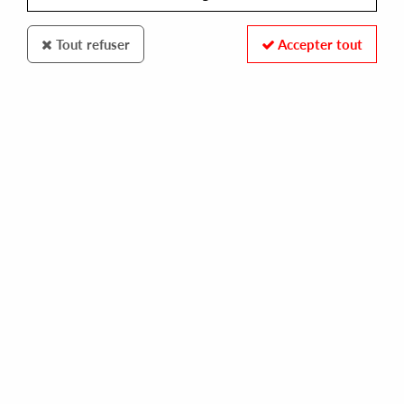
Tout refuser
Accepter tout
ROBSOUL
JAVI BORA & LE VINYL
the secret ep
10,00 €