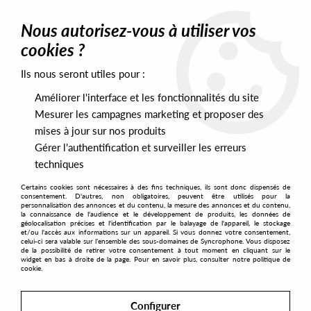
0
Nous autorisez-vous à utiliser vos
cookies ?
Ils nous seront utiles pour :
Home
>
Artists
>
Javi Bora &amp; Le Vinyl
Améliorer l'interface et les fonctionnalités du site
Javi Bora &amp; Le Vinyl
Mesurer les campagnes marketing et proposer des
mises à jour sur nos produits
Gérer l'authentification et surveiller les erreurs
SORT & FILTER
techniques
Certains cookies sont nécessaires à des fins techniques, ils sont donc dispensés de
PRESALES EXCLUSIVES
consentement. D'autres, non obligatoires, peuvent être utilisés pour la
personnalisation des annonces et du contenu, la mesure des annonces et du contenu,
la connaissance de l'audience et le développement de produits, les données de
géolocalisation précises et l'identification par le balayage de l'appareil, le stockage
1
et/ou l'accès aux informations sur un appareil. Si vous donnez votre consentement,
celui-ci sera valable sur l’ensemble des sous-domaines de Syncrophone. Vous disposez
de la possibilité de retirer votre consentement à tout moment en cliquant sur le
widget en bas à droite de la page. Pour en savoir plus, consulter notre politique de
cookie.
Configurer