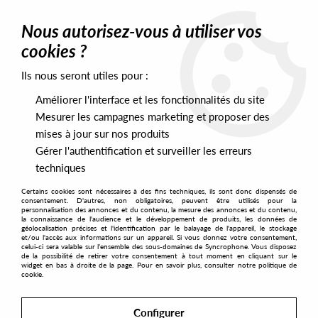
0
Nous autorisez-vous à utiliser vos
cookies ?
Ils nous seront utiles pour :
Home
>
Artists
>
Elecktroids
Améliorer l'interface et les fonctionnalités du site
Elecktroids
Mesurer les campagnes marketing et proposer des
mises à jour sur nos produits
Gérer l'authentification et surveiller les erreurs
SORT & FILTER
techniques
Certains cookies sont nécessaires à des fins techniques, ils sont donc dispensés de
PRESALES EXCLUSIVES
consentement. D'autres, non obligatoires, peuvent être utilisés pour la
personnalisation des annonces et du contenu, la mesure des annonces et du contenu,
la connaissance de l'audience et le développement de produits, les données de
géolocalisation précises et l'identification par le balayage de l'appareil, le stockage
1
et/ou l'accès aux informations sur un appareil. Si vous donnez votre consentement,
celui-ci sera valable sur l’ensemble des sous-domaines de Syncrophone. Vous disposez
de la possibilité de retirer votre consentement à tout moment en cliquant sur le
widget en bas à droite de la page. Pour en savoir plus, consulter notre politique de
cookie.
Configurer