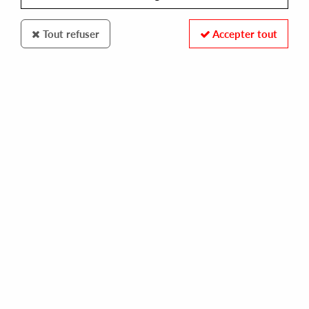
Tout refuser
Accepter tout
CLONE CLASSIC CUTS
ELECKTROIDS
elektroworld
25,00 €