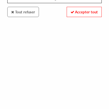
Tout refuser
Accepter tout
MINT CONDITION
KILOWATT
the last ep
20,00 €