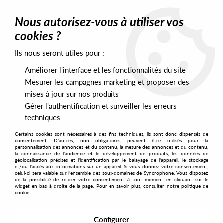
0
Nous autorisez-vous à utiliser vos
cookies ?
Ils nous seront utiles pour :
Home
>
Artists
>
Kilowatt
Améliorer l'interface et les fonctionnalités du site
Kilowatt
Mesurer les campagnes marketing et proposer des
mises à jour sur nos produits
Gérer l'authentification et surveiller les erreurs
SORT & FILTER
techniques
Certains cookies sont nécessaires à des fins techniques, ils sont donc dispensés de
PRESALES EXCLUSIVES
consentement. D'autres, non obligatoires, peuvent être utilisés pour la
personnalisation des annonces et du contenu, la mesure des annonces et du contenu,
la connaissance de l'audience et le développement de produits, les données de
géolocalisation précises et l'identification par le balayage de l'appareil, le stockage
1
et/ou l'accès aux informations sur un appareil. Si vous donnez votre consentement,
celui-ci sera valable sur l’ensemble des sous-domaines de Syncrophone. Vous disposez
de la possibilité de retirer votre consentement à tout moment en cliquant sur le
widget en bas à droite de la page. Pour en savoir plus, consulter notre politique de
cookie.
Configurer