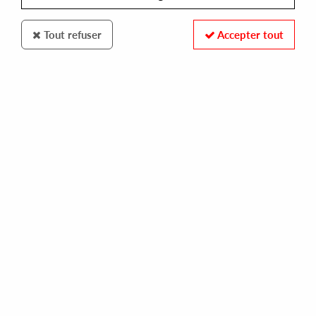
Tout refuser
Accepter tout
SKINT
ROISIN MURPHY
incapable / narcissus (the reflex revisions)
15,00 €