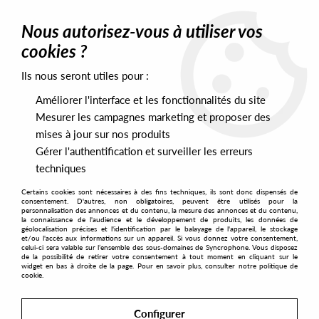
0
Nous autorisez-vous à utiliser vos
cookies ?
Ils nous seront utiles pour :
Home
>
Artists
>
Roisin Murphy
Améliorer l'interface et les fonctionnalités du site
Roisin Murphy
Mesurer les campagnes marketing et proposer des
mises à jour sur nos produits
Gérer l'authentification et surveiller les erreurs
SORT & FILTER
techniques
Certains cookies sont nécessaires à des fins techniques, ils sont donc dispensés de
PRESALES EXCLUSIVES
consentement. D'autres, non obligatoires, peuvent être utilisés pour la
personnalisation des annonces et du contenu, la mesure des annonces et du contenu,
la connaissance de l'audience et le développement de produits, les données de
géolocalisation précises et l'identification par le balayage de l'appareil, le stockage
1
et/ou l'accès aux informations sur un appareil. Si vous donnez votre consentement,
celui-ci sera valable sur l’ensemble des sous-domaines de Syncrophone. Vous disposez
de la possibilité de retirer votre consentement à tout moment en cliquant sur le
widget en bas à droite de la page. Pour en savoir plus, consulter notre politique de
cookie.
Configurer