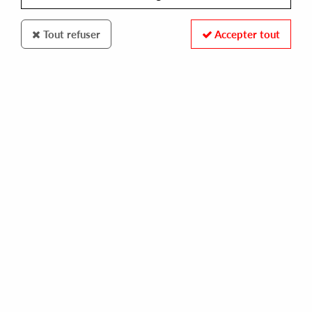
Tout refuser
Accepter tout
CARDIOLOGY
THE OWL
cosmic funk
12,00 €