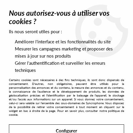
0
Nous autorisez-vous à utiliser vos
cookies ?
Ils nous seront utiles pour :
Home
>
Artists
>
The OWL
Améliorer l'interface et les fonctionnalités du site
The OWL
Mesurer les campagnes marketing et proposer des
mises à jour sur nos produits
Gérer l'authentification et surveiller les erreurs
SORT & FILTER
techniques
Certains cookies sont nécessaires à des fins techniques, ils sont donc dispensés de
PRESALES EXCLUSIVES
consentement. D'autres, non obligatoires, peuvent être utilisés pour la
personnalisation des annonces et du contenu, la mesure des annonces et du contenu,
la connaissance de l'audience et le développement de produits, les données de
géolocalisation précises et l'identification par le balayage de l'appareil, le stockage
1
et/ou l'accès aux informations sur un appareil. Si vous donnez votre consentement,
celui-ci sera valable sur l’ensemble des sous-domaines de Syncrophone. Vous disposez
de la possibilité de retirer votre consentement à tout moment en cliquant sur le
widget en bas à droite de la page. Pour en savoir plus, consulter notre politique de
cookie.
Configurer