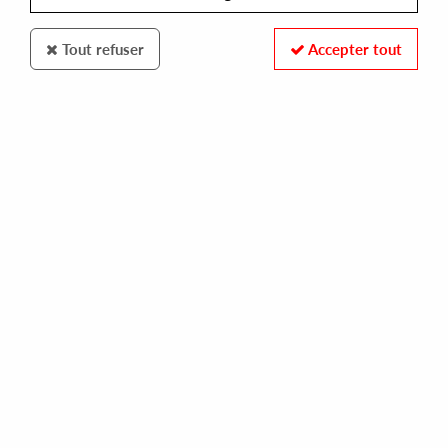
Tout refuser
Accepter tout
JAZZMAN
THE GREG FOAT GROUP
dark is the sun
28,00 €