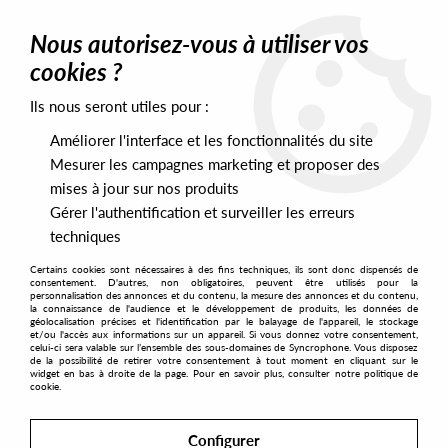
0
Nous autorisez-vous à utiliser vos
cookies ?
Ils nous seront utiles pour :
Home
>
Artists
>
The Greg Foat Group
Améliorer l'interface et les fonctionnalités du site
The Greg Foat Group
Mesurer les campagnes marketing et proposer des
mises à jour sur nos produits
Gérer l'authentification et surveiller les erreurs
SORT & FILTER
techniques
Certains cookies sont nécessaires à des fins techniques, ils sont donc dispensés de
PRESALES EXCLUSIVES
consentement. D'autres, non obligatoires, peuvent être utilisés pour la
personnalisation des annonces et du contenu, la mesure des annonces et du contenu,
la connaissance de l'audience et le développement de produits, les données de
géolocalisation précises et l'identification par le balayage de l'appareil, le stockage
1
et/ou l'accès aux informations sur un appareil. Si vous donnez votre consentement,
celui-ci sera valable sur l’ensemble des sous-domaines de Syncrophone. Vous disposez
de la possibilité de retirer votre consentement à tout moment en cliquant sur le
widget en bas à droite de la page. Pour en savoir plus, consulter notre politique de
cookie.
Configurer