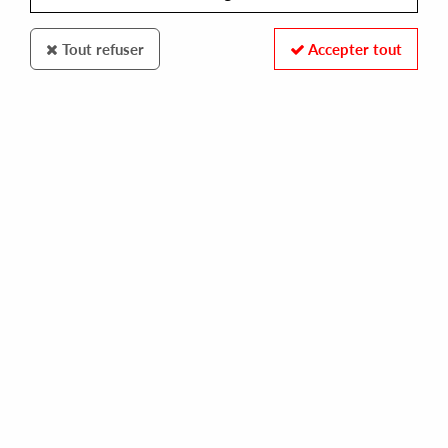
Tout refuser
Accepter tout
FENCEPIECE RECORDS
STASIS
rare & unreleased vol 1
22,00 €