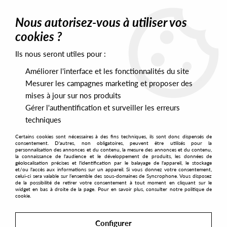
0
Nous autorisez-vous à utiliser vos
cookies ?
Ils nous seront utiles pour :
Home
>
Artists
>
Stasis
Améliorer l'interface et les fonctionnalités du site
Stasis
Mesurer les campagnes marketing et proposer des
mises à jour sur nos produits
Gérer l'authentification et surveiller les erreurs
SORT & FILTER
techniques
Certains cookies sont nécessaires à des fins techniques, ils sont donc dispensés de
PRESALES EXCLUSIVES
consentement. D'autres, non obligatoires, peuvent être utilisés pour la
personnalisation des annonces et du contenu, la mesure des annonces et du contenu,
la connaissance de l'audience et le développement de produits, les données de
géolocalisation précises et l'identification par le balayage de l'appareil, le stockage
5
et/ou l'accès aux informations sur un appareil. Si vous donnez votre consentement,
celui-ci sera valable sur l’ensemble des sous-domaines de Syncrophone. Vous disposez
de la possibilité de retirer votre consentement à tout moment en cliquant sur le
widget en bas à droite de la page. Pour en savoir plus, consulter notre politique de
cookie.
Configurer