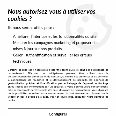
0
Nous autorisez-vous à utiliser vos
cookies ?
Ils nous seront utiles pour :
Home
>
Artists
>
D.K.
Améliorer l'interface et les fonctionnalités du site
D.K.
Mesurer les campagnes marketing et proposer des
mises à jour sur nos produits
Gérer l'authentification et surveiller les erreurs
SORT & FILTER
techniques
Certains cookies sont nécessaires à des fins techniques, ils sont donc dispensés de
PRESALES EXCLUSIVES
consentement. D'autres, non obligatoires, peuvent être utilisés pour la
personnalisation des annonces et du contenu, la mesure des annonces et du contenu,
la connaissance de l'audience et le développement de produits, les données de
géolocalisation précises et l'identification par le balayage de l'appareil, le stockage
1
et/ou l'accès aux informations sur un appareil. Si vous donnez votre consentement,
celui-ci sera valable sur l’ensemble des sous-domaines de Syncrophone. Vous disposez
de la possibilité de retirer votre consentement à tout moment en cliquant sur le
widget en bas à droite de la page. Pour en savoir plus, consulter notre politique de
cookie.
Configurer