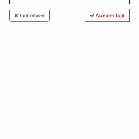
Tout refuser
Accepter tout
ANTINOTE
D.K.
rising ep
15,00 €