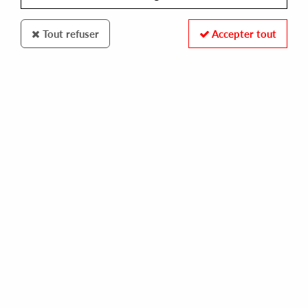
Tout refuser
Accepter tout
THE VINYL FACTORY
AFRICAN ACID IS THE FUTURE
ambiance
25,00 €