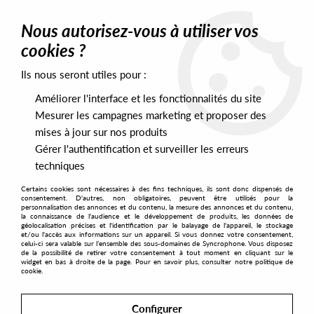
0
Nous autorisez-vous à utiliser vos
cookies ?
Ils nous seront utiles pour :
Home
>
Artists
>
African Acid Is The Future
Améliorer l'interface et les fonctionnalités du site
African Acid Is The Future
Mesurer les campagnes marketing et proposer des
mises à jour sur nos produits
Gérer l'authentification et surveiller les erreurs
SORT & FILTER
techniques
Certains cookies sont nécessaires à des fins techniques, ils sont donc dispensés de
PRESALES EXCLUSIVES
consentement. D'autres, non obligatoires, peuvent être utilisés pour la
personnalisation des annonces et du contenu, la mesure des annonces et du contenu,
la connaissance de l'audience et le développement de produits, les données de
géolocalisation précises et l'identification par le balayage de l'appareil, le stockage
1
et/ou l'accès aux informations sur un appareil. Si vous donnez votre consentement,
celui-ci sera valable sur l’ensemble des sous-domaines de Syncrophone. Vous disposez
de la possibilité de retirer votre consentement à tout moment en cliquant sur le
widget en bas à droite de la page. Pour en savoir plus, consulter notre politique de
cookie.
Configurer