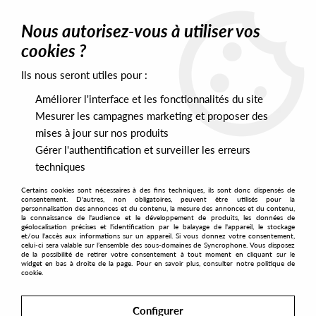
0
Nous autorisez-vous à utiliser vos
cookies ?
Ils nous seront utiles pour :
Home
>
Artists
>
The Prince of Dance
Améliorer l'interface et les fonctionnalités du site
The Prince of Dance
Mesurer les campagnes marketing et proposer des
mises à jour sur nos produits
Gérer l'authentification et surveiller les erreurs
SORT & FILTER
techniques
Certains cookies sont nécessaires à des fins techniques, ils sont donc dispensés de
PRESALES EXCLUSIVES
consentement. D'autres, non obligatoires, peuvent être utilisés pour la
personnalisation des annonces et du contenu, la mesure des annonces et du contenu,
la connaissance de l'audience et le développement de produits, les données de
géolocalisation précises et l'identification par le balayage de l'appareil, le stockage
1
et/ou l'accès aux informations sur un appareil. Si vous donnez votre consentement,
celui-ci sera valable sur l’ensemble des sous-domaines de Syncrophone. Vous disposez
de la possibilité de retirer votre consentement à tout moment en cliquant sur le
widget en bas à droite de la page. Pour en savoir plus, consulter notre politique de
cookie.
Configurer