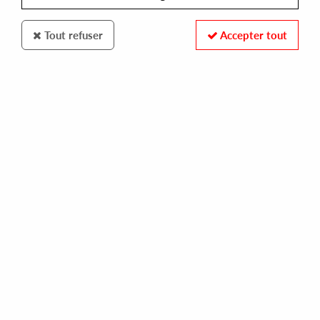
Tout refuser
Accepter tout
IBADAN
VARIOUS ARTISTS
leads & bites vol. 4
14,00 €