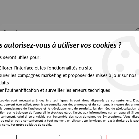
 autorisez-vous à utiliser vos cookies ?
s seront utiles pour :
iorer l'interface et les fonctionnalités du site
ALL STOCK
EXCLUSIVES
PRESALES EXCLUSIVES
urer les campagnes marketing et proposer des mises à jour sur nos
duits
r l'authentification et surveiller les erreurs techniques
cookies sont nécessaires à des fins techniques, ils sont donc dispensés de consentement. D'a
res, peuvent être utilisés pour la personnalisation des annonces et du contenu, la mesure des anno
la connaissance de l'audience et le développement de produits, les données de géolocalisation p
Morten B
cation par le balayage de l'appareil, le stockage et/ou l'accès aux informations sur un appareil. Si 
sentement, celui-ci sera valable sur l’ensemble des sous-domaines de Syncrophone. Vous disp
té de retirer votre consentement à tout moment en cliquant sur le widget en bas à droite de la pag
s, consulter notre politique de cookie.
S EXCLUSIVES