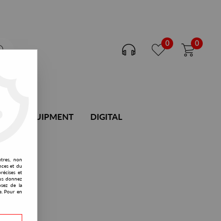
0
0
DJ EQUIPMENT
DIGITAL
utres, non
nces et du
récises et
vous donnez
osez de la
e. Pour en