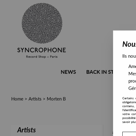
Nous
Ils nou
Amél
NEWS
BACK IN STOCK
Mes
pro
Gére
Home
>
Artists
>
Morten B
Certains 
obligatoi
contenu, 
l'identifi
votre con
possibili
savoir plu
Artists
PRESALE