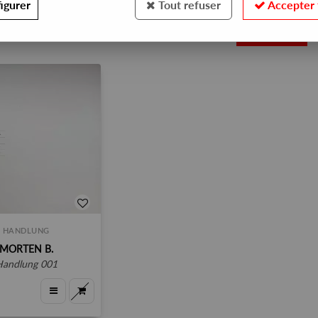
igurer
Tout refuser
Accepter 
1
HANDLUNG
MORTEN B.
handlung 001