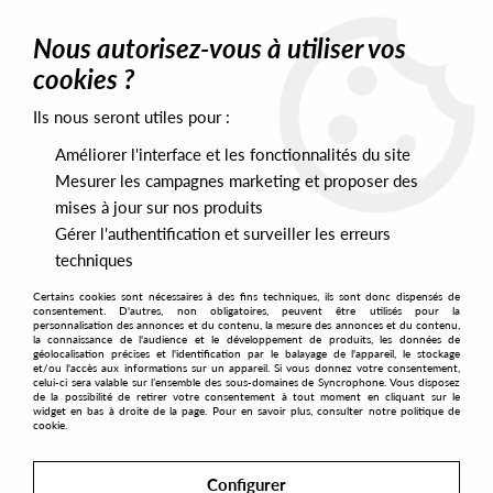
0
Nous autorisez-vous à utiliser vos
cookies ?
Ils nous seront utiles pour :
Home
>
Artists
>
Morten B
>
Morten B. - Handlung 001
Améliorer l'interface et les fonctionnalités du site
Mesurer les campagnes marketing et proposer des
mises à jour sur nos produits
Gérer l'authentification et surveiller les erreurs
techniques
Certains cookies sont nécessaires à des fins techniques, ils sont donc dispensés de
consentement. D'autres, non obligatoires, peuvent être utilisés pour la
personnalisation des annonces et du contenu, la mesure des annonces et du contenu,
la connaissance de l'audience et le développement de produits, les données de
géolocalisation précises et l'identification par le balayage de l'appareil, le stockage
et/ou l'accès aux informations sur un appareil. Si vous donnez votre consentement,
celui-ci sera valable sur l’ensemble des sous-domaines de Syncrophone. Vous disposez
de la possibilité de retirer votre consentement à tout moment en cliquant sur le
widget en bas à droite de la page. Pour en savoir plus, consulter notre politique de
cookie.
Configurer