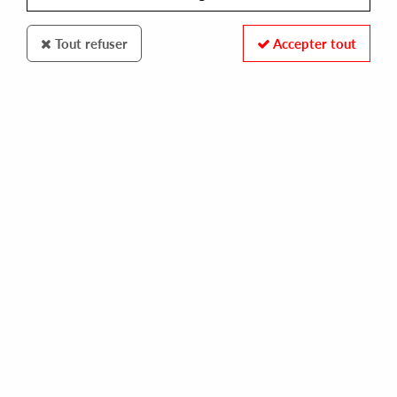
Tout refuser
Accepter tout
Handlung
Morten B.
Handlung 001
15
,
00
€
incl. taxes
REF. :
HANDLUNG001
Pre-order now !
Tracks