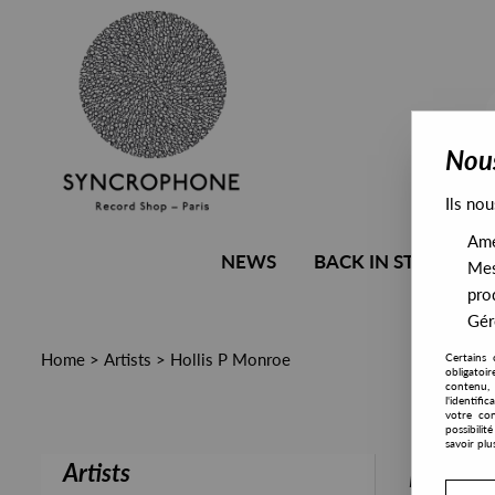
Nous
Ils nou
Amél
NEWS
BACK IN STOCK
Mes
pro
Gére
Home
>
Artists
>
Hollis P Monroe
Certains 
obligatoi
contenu, 
l'identifi
votre con
possibili
savoir plu
Artists
PRESALE