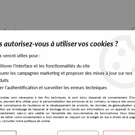
 autorisez-vous à utiliser vos cookies ?
s seront utiles pour :
iorer l'interface et les fonctionnalités du site
ALL STOCK
EXCLUSIVES
PRESALES EXCLUSIVES
urer les campagnes marketing et proposer des mises à jour sur nos
duits
r l'authentification et surveiller les erreurs techniques
cookies sont nécessaires à des fins techniques, ils sont donc dispensés de consentement. D'a
res, peuvent être utilisés pour la personnalisation des annonces et du contenu, la mesure des anno
la connaissance de l'audience et le développement de produits, les données de géolocalisation p
Hollis P Monroe
cation par le balayage de l'appareil, le stockage et/ou l'accès aux informations sur un appareil. Si 
sentement, celui-ci sera valable sur l’ensemble des sous-domaines de Syncrophone. Vous disp
té de retirer votre consentement à tout moment en cliquant sur le widget en bas à droite de la pag
s, consulter notre politique de cookie.
S EXCLUSIVES