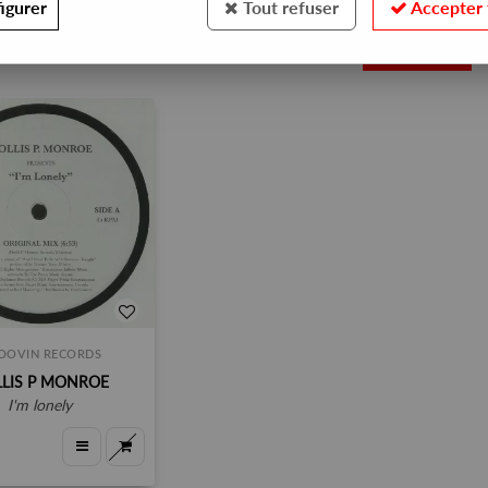
igurer
Tout refuser
Accepter 
1
OOVIN RECORDS
LIS P MONROE
i'm lonely