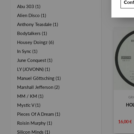
Conf
Abu 303 (1)
Alien Disco (1)
Anthony Teasdale (1)
Bodytalkers (1)
Housey Doingz (6)
In Sync (1)
June Conquest (1)
LY (JOVONN) (1)
Manuel Göttsching (1)
Marshall Jefferson (2)
MM / KM (1)
GR
HOL
Mystic V (1)
Pieces Of A Dream (1)
16,00 €
Roisin Murphy (1)
Silicon Minds (1)