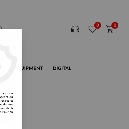
0
0
DJ EQUIPMENT
DIGITAL
utres, non
nces et du
récises et
vous donnez
osez de la
e. Pour en