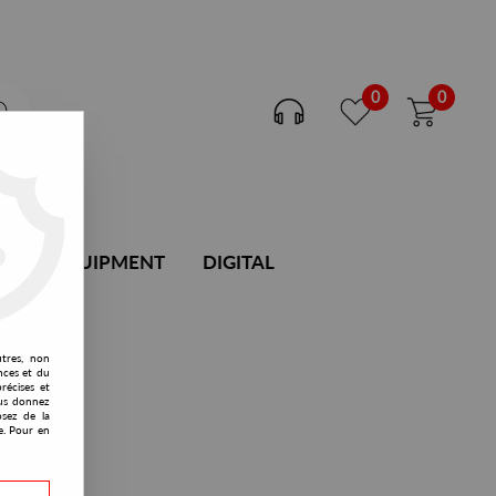
0
0
DJ EQUIPMENT
DIGITAL
utres, non
nces et du
récises et
vous donnez
osez de la
e. Pour en