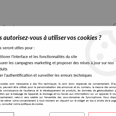
 autorisez-vous à utiliser vos cookies ?
s seront utiles pour :
iorer l'interface et les fonctionnalités du site
ALL STOCK
EXCLUSIVES
PRESALES EXCLUSIVES
urer les campagnes marketing et proposer des mises à jour sur nos
duits
r l'authentification et surveiller les erreurs techniques
cookies sont nécessaires à des fins techniques, ils sont donc dispensés de consentement. D'a
res, peuvent être utilisés pour la personnalisation des annonces et du contenu, la mesure des anno
la connaissance de l'audience et le développement de produits, les données de géolocalisation p
Adam Feingold
cation par le balayage de l'appareil, le stockage et/ou l'accès aux informations sur un appareil. Si 
sentement, celui-ci sera valable sur l’ensemble des sous-domaines de Syncrophone. Vous disp
té de retirer votre consentement à tout moment en cliquant sur le widget en bas à droite de la pag
s, consulter notre politique de cookie.
S EXCLUSIVES