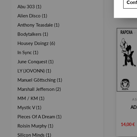
Conf
Abu 303 (1)
Alien Disco (1)
Anthony Teasdale (1)
Bodytalkers (1)
Housey Doingz (6)
In Sync (1)
June Conquest (1)
LY (JOVONN) (1)
Manuel Göttsching (1)
Marshall Jefferson (2)
MM / KM (1)
AS
AD
Mystic V (1)
Pieces Of A Dream (1)
14,00 €
Roisin Murphy (1)
Silicon Minds (1)