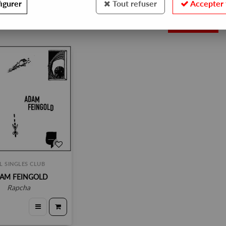
igurer
Tout refuser
Accepter 
1
L SINGLES CLUB
AM FEINGOLD
rapcha