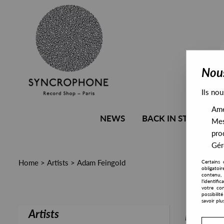
Nous
Ils nou
Amél
NEWS
BACK IN STOCK
Mes
pro
Gére
Home
>
Artists
>
Adam Feingold
Certains 
obligatoi
contenu, 
l'identifi
votre con
possibili
savoir plu
Artists
PRESALE