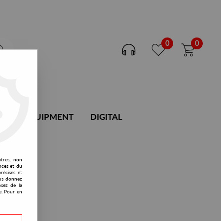
0
0
DJ EQUIPMENT
DIGITAL
utres, non
nces et du
récises et
vous donnez
osez de la
e. Pour en