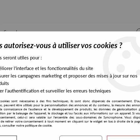
 autorisez-vous à utiliser vos cookies ?
s seront utiles pour :
iorer l'interface et les fonctionnalités du site
ALL STOCK
EXCLUSIVES
PRESALES EXCLUSIVES
urer les campagnes marketing et proposer des mises à jour sur nos
duits
r l'authentification et surveiller les erreurs techniques
cookies sont nécessaires à des fins techniques, ils sont donc dispensés de consentement. D'a
res, peuvent être utilisés pour la personnalisation des annonces et du contenu, la mesure des anno
la connaissance de l'audience et le développement de produits, les données de géolocalisation p
Anixus
cation par le balayage de l'appareil, le stockage et/ou l'accès aux informations sur un appareil. Si 
sentement, celui-ci sera valable sur l’ensemble des sous-domaines de Syncrophone. Vous disp
té de retirer votre consentement à tout moment en cliquant sur le widget en bas à droite de la pag
s, consulter notre politique de cookie.
S EXCLUSIVES