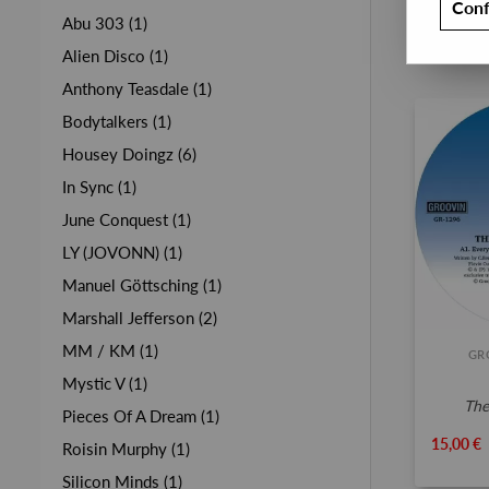
Conf
Abu 303 (1)
Alien Disco (1)
Anthony Teasdale (1)
Bodytalkers (1)
Housey Doingz (6)
In Sync (1)
June Conquest (1)
LY (JOVONN) (1)
Manuel Göttsching (1)
Marshall Jefferson (2)
MM / KM (1)
GR
Mystic V (1)
th
Pieces Of A Dream (1)
15,00 €
Roisin Murphy (1)
Silicon Minds (1)