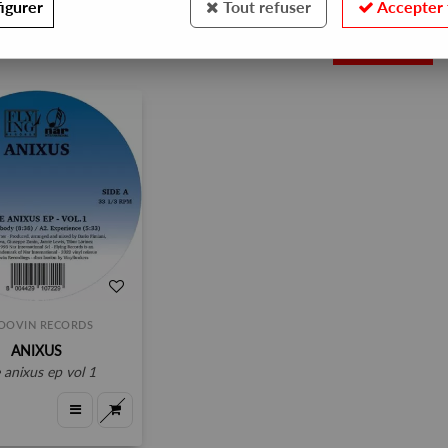
igurer
Tout refuser
Accepter 
1
OOVIN RECORDS
ANIXUS
e anixus ep vol 1