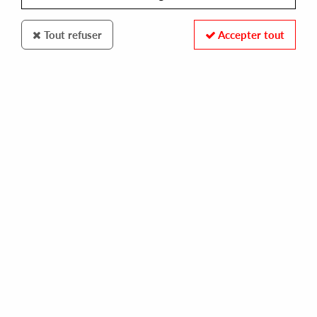
Tout refuser
Accepter tout
MURDER CAPITAL
ELECTRONOME
music telex
12,00 €