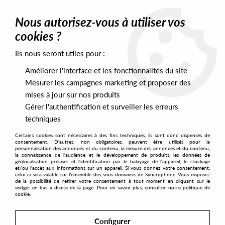
0
Nous autorisez-vous à utiliser vos
cookies ?
Ils nous seront utiles pour :
Home
>
Artists
>
Electronome
Améliorer l'interface et les fonctionnalités du site
Electronome
Mesurer les campagnes marketing et proposer des
mises à jour sur nos produits
Gérer l'authentification et surveiller les erreurs
SORT & FILTER
techniques
Certains cookies sont nécessaires à des fins techniques, ils sont donc dispensés de
PRESALES EXCLUSIVES
consentement. D'autres, non obligatoires, peuvent être utilisés pour la
personnalisation des annonces et du contenu, la mesure des annonces et du contenu,
la connaissance de l'audience et le développement de produits, les données de
géolocalisation précises et l'identification par le balayage de l'appareil, le stockage
1
et/ou l'accès aux informations sur un appareil. Si vous donnez votre consentement,
celui-ci sera valable sur l’ensemble des sous-domaines de Syncrophone. Vous disposez
de la possibilité de retirer votre consentement à tout moment en cliquant sur le
widget en bas à droite de la page. Pour en savoir plus, consulter notre politique de
cookie.
Configurer