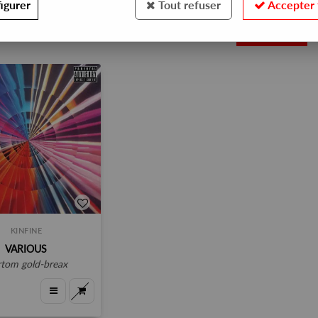
igurer
Tout refuser
Accepter 
1
KINFINE
VARIOUS
urtom gold-breax