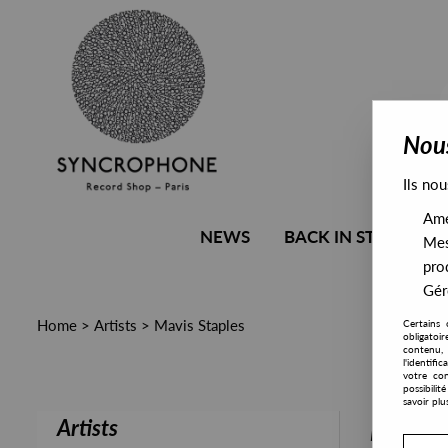
Nous
Ils nou
Amél
NEWS
BACK IN STOCK
Mes
pro
Gére
Home
>
Artists
>
Mavis Staples
Certains 
obligatoi
contenu, 
l'identifi
votre con
possibili
savoir plu
Artists
PRESALE