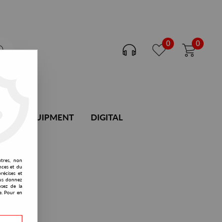
0
0
DJ EQUIPMENT
DIGITAL
utres, non
nces et du
récises et
vous donnez
osez de la
e. Pour en