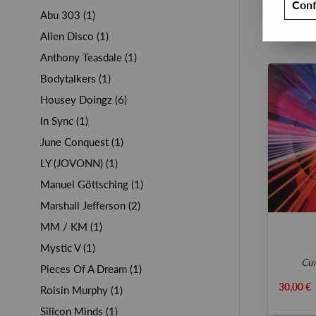
Conf
Abu 303 (1)
Alien Disco (1)
Anthony Teasdale (1)
Bodytalkers (1)
Housey Doingz (6)
In Sync (1)
June Conquest (1)
LY (JOVONN) (1)
Manuel Göttsching (1)
Marshall Jefferson (2)
MM / KM (1)
Mystic V (1)
c
Pieces Of A Dream (1)
30,00 €
Roisin Murphy (1)
Silicon Minds (1)