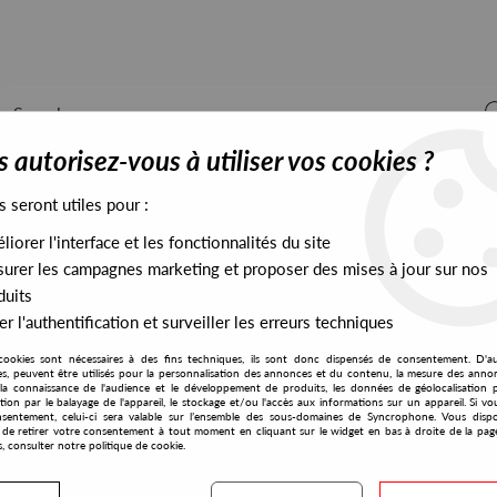
 autorisez-vous à utiliser vos cookies ?
s seront utiles pour :
iorer l'interface et les fonctionnalités du site
ALL STOCK
EXCLUSIVES
PRESALES EXCLUSIVES
urer les campagnes marketing et proposer des mises à jour sur nos
duits
r l'authentification et surveiller les erreurs techniques
cookies sont nécessaires à des fins techniques, ils sont donc dispensés de consentement. D'a
res, peuvent être utilisés pour la personnalisation des annonces et du contenu, la mesure des anno
la connaissance de l'audience et le développement de produits, les données de géolocalisation p
Mavis Staples
cation par le balayage de l'appareil, le stockage et/ou l'accès aux informations sur un appareil. Si 
sentement, celui-ci sera valable sur l’ensemble des sous-domaines de Syncrophone. Vous disp
té de retirer votre consentement à tout moment en cliquant sur le widget en bas à droite de la pag
s, consulter notre politique de cookie.
S EXCLUSIVES