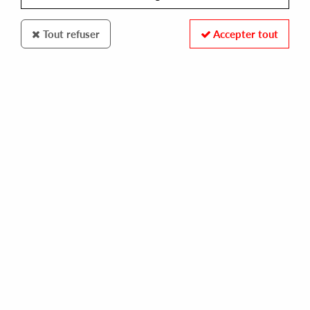
Tout refuser
Accepter tout
INFILTRATE
ALEX JANN
moderated lies
13,00 €