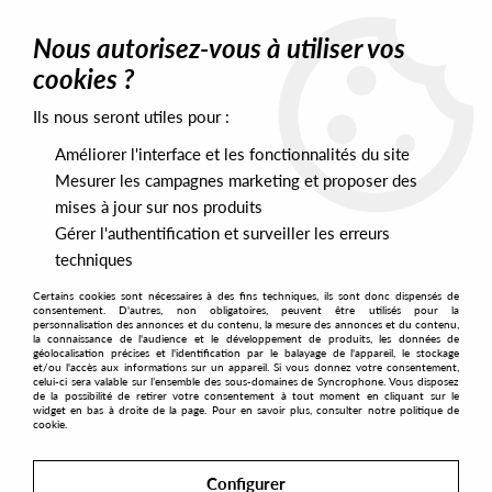
0
Nous autorisez-vous à utiliser vos
cookies ?
Ils nous seront utiles pour :
Home
>
Artists
>
Alex Jann
Améliorer l'interface et les fonctionnalités du site
Alex Jann
Mesurer les campagnes marketing et proposer des
mises à jour sur nos produits
Gérer l'authentification et surveiller les erreurs
SORT & FILTER
techniques
Certains cookies sont nécessaires à des fins techniques, ils sont donc dispensés de
PRESALES EXCLUSIVES
consentement. D'autres, non obligatoires, peuvent être utilisés pour la
personnalisation des annonces et du contenu, la mesure des annonces et du contenu,
la connaissance de l'audience et le développement de produits, les données de
géolocalisation précises et l'identification par le balayage de l'appareil, le stockage
1
et/ou l'accès aux informations sur un appareil. Si vous donnez votre consentement,
celui-ci sera valable sur l’ensemble des sous-domaines de Syncrophone. Vous disposez
de la possibilité de retirer votre consentement à tout moment en cliquant sur le
widget en bas à droite de la page. Pour en savoir plus, consulter notre politique de
cookie.
Configurer