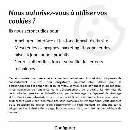
0
Nous autorisez-vous à utiliser vos
cookies ?
Ils nous seront utiles pour :
Home
>
Artists
>
Spencer Kincey
Améliorer l'interface et les fonctionnalités du site
Spencer Kincey
Mesurer les campagnes marketing et proposer des
mises à jour sur nos produits
Gérer l'authentification et surveiller les erreurs
SORT & FILTER
techniques
Certains cookies sont nécessaires à des fins techniques, ils sont donc dispensés de
PRESALES EXCLUSIVES
consentement. D'autres, non obligatoires, peuvent être utilisés pour la
personnalisation des annonces et du contenu, la mesure des annonces et du contenu,
la connaissance de l'audience et le développement de produits, les données de
géolocalisation précises et l'identification par le balayage de l'appareil, le stockage
1
et/ou l'accès aux informations sur un appareil. Si vous donnez votre consentement,
celui-ci sera valable sur l’ensemble des sous-domaines de Syncrophone. Vous disposez
de la possibilité de retirer votre consentement à tout moment en cliquant sur le
widget en bas à droite de la page. Pour en savoir plus, consulter notre politique de
cookie.
Configurer