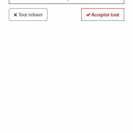
Tout refuser
Accepter tout
MAKEOUT MUSIC
SPENCER KINCY
the 4th day
13,00 €