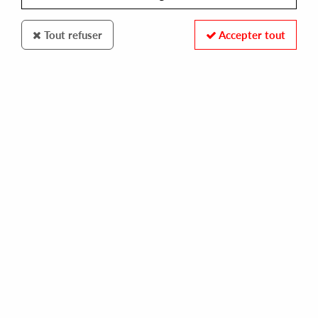
Tout refuser
Accepter tout
SHAPES OF RHYTHM
EMANATIVE & BEX BURCH
disrupt #4
12,00 €