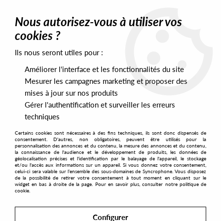
0
Nous autorisez-vous à utiliser vos
cookies ?
Ils nous seront utiles pour :
Home
>
Artists
>
Bex Burch
Améliorer l'interface et les fonctionnalités du site
Bex Burch
Mesurer les campagnes marketing et proposer des
mises à jour sur nos produits
Gérer l'authentification et surveiller les erreurs
SORT & FILTER
techniques
Certains cookies sont nécessaires à des fins techniques, ils sont donc dispensés de
PRESALES EXCLUSIVES
consentement. D'autres, non obligatoires, peuvent être utilisés pour la
personnalisation des annonces et du contenu, la mesure des annonces et du contenu,
la connaissance de l'audience et le développement de produits, les données de
géolocalisation précises et l'identification par le balayage de l'appareil, le stockage
1
et/ou l'accès aux informations sur un appareil. Si vous donnez votre consentement,
celui-ci sera valable sur l’ensemble des sous-domaines de Syncrophone. Vous disposez
de la possibilité de retirer votre consentement à tout moment en cliquant sur le
widget en bas à droite de la page. Pour en savoir plus, consulter notre politique de
cookie.
Configurer