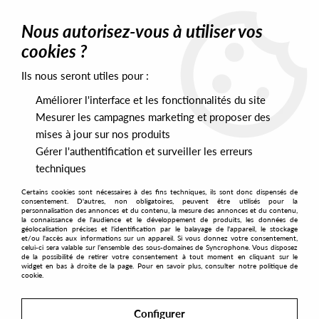
0
Nous autorisez-vous à utiliser vos
cookies ?
Ils nous seront utiles pour :
Home
>
Artists
>
Risqué III
Améliorer l'interface et les fonctionnalités du site
Risqué III
Mesurer les campagnes marketing et proposer des
mises à jour sur nos produits
Gérer l'authentification et surveiller les erreurs
SORT & FILTER
techniques
Certains cookies sont nécessaires à des fins techniques, ils sont donc dispensés de
PRESALES EXCLUSIVES
consentement. D'autres, non obligatoires, peuvent être utilisés pour la
personnalisation des annonces et du contenu, la mesure des annonces et du contenu,
la connaissance de l'audience et le développement de produits, les données de
géolocalisation précises et l'identification par le balayage de l'appareil, le stockage
1
et/ou l'accès aux informations sur un appareil. Si vous donnez votre consentement,
celui-ci sera valable sur l’ensemble des sous-domaines de Syncrophone. Vous disposez
de la possibilité de retirer votre consentement à tout moment en cliquant sur le
widget en bas à droite de la page. Pour en savoir plus, consulter notre politique de
cookie.
Configurer