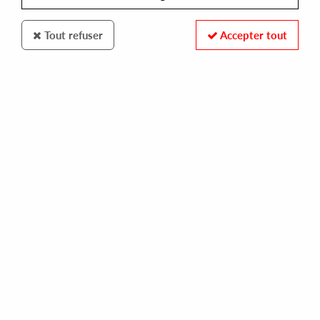
Tout refuser
Accepter tout
DARK ENTRIES
RISQUÉ III
essence of a dream
18,00 €