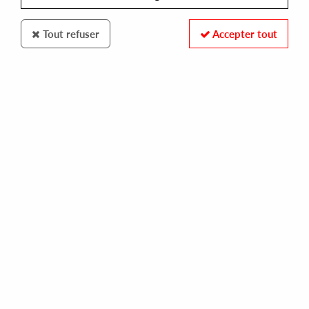
Tout refuser
Accepter tout
ODD MUSIC
ODD
the hexachord ep
14,50 €