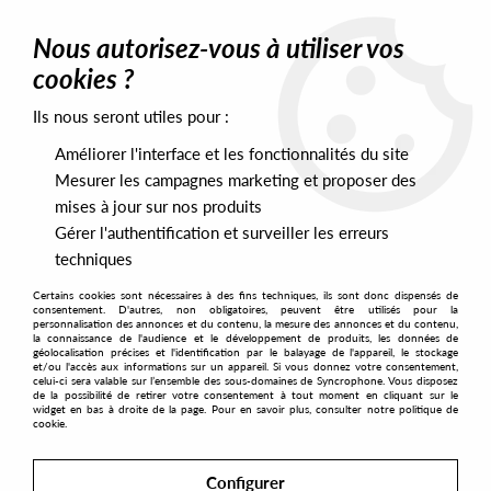
0
Nous autorisez-vous à utiliser vos
cookies ?
Ils nous seront utiles pour :
Home
>
Artists
>
OdD
Améliorer l'interface et les fonctionnalités du site
OdD
Mesurer les campagnes marketing et proposer des
mises à jour sur nos produits
Gérer l'authentification et surveiller les erreurs
SORT & FILTER
techniques
Certains cookies sont nécessaires à des fins techniques, ils sont donc dispensés de
PRESALES EXCLUSIVES
consentement. D'autres, non obligatoires, peuvent être utilisés pour la
personnalisation des annonces et du contenu, la mesure des annonces et du contenu,
la connaissance de l'audience et le développement de produits, les données de
géolocalisation précises et l'identification par le balayage de l'appareil, le stockage
2
et/ou l'accès aux informations sur un appareil. Si vous donnez votre consentement,
celui-ci sera valable sur l’ensemble des sous-domaines de Syncrophone. Vous disposez
de la possibilité de retirer votre consentement à tout moment en cliquant sur le
widget en bas à droite de la page. Pour en savoir plus, consulter notre politique de
cookie.
Configurer