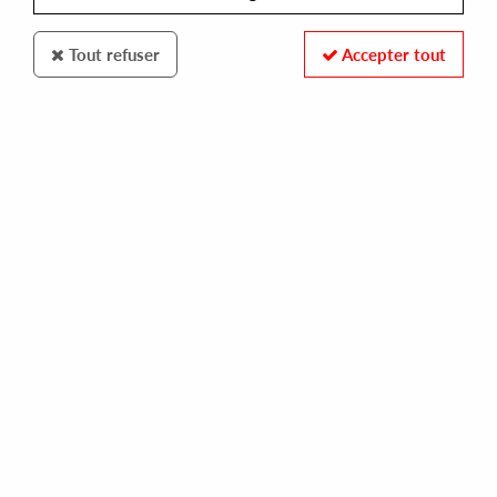
Tout refuser
Accepter tout
CHILDHOOD INTELLIGENCE
THE NIGHTSTALKER
genetic constitution
28,00 €