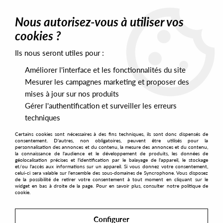
0
Nous autorisez-vous à utiliser vos
cookies ?
Ils nous seront utiles pour :
Home
>
Artists
>
The Nightstalker
Améliorer l'interface et les fonctionnalités du site
The Nightstalker
Mesurer les campagnes marketing et proposer des
mises à jour sur nos produits
Gérer l'authentification et surveiller les erreurs
SORT & FILTER
techniques
Certains cookies sont nécessaires à des fins techniques, ils sont donc dispensés de
PRESALES EXCLUSIVES
consentement. D'autres, non obligatoires, peuvent être utilisés pour la
personnalisation des annonces et du contenu, la mesure des annonces et du contenu,
la connaissance de l'audience et le développement de produits, les données de
géolocalisation précises et l'identification par le balayage de l'appareil, le stockage
1
et/ou l'accès aux informations sur un appareil. Si vous donnez votre consentement,
celui-ci sera valable sur l’ensemble des sous-domaines de Syncrophone. Vous disposez
de la possibilité de retirer votre consentement à tout moment en cliquant sur le
widget en bas à droite de la page. Pour en savoir plus, consulter notre politique de
cookie.
Configurer