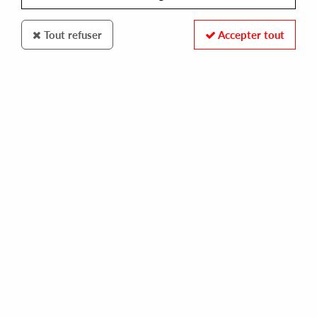
Tout refuser
Accepter tout
ROBSOUL
CHRIS STUSSY
nightdriver ep ( 2022 repress)
12,00 €