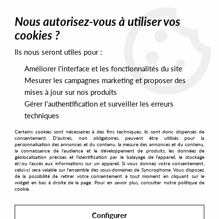
0
Nous autorisez-vous à utiliser vos
cookies ?
Ils nous seront utiles pour :
Home
>
Artists
>
Chris Stussy
Améliorer l'interface et les fonctionnalités du site
Chris Stussy
Mesurer les campagnes marketing et proposer des
mises à jour sur nos produits
Gérer l'authentification et surveiller les erreurs
SORT & FILTER
techniques
Certains cookies sont nécessaires à des fins techniques, ils sont donc dispensés de
PRESALES EXCLUSIVES
consentement. D'autres, non obligatoires, peuvent être utilisés pour la
personnalisation des annonces et du contenu, la mesure des annonces et du contenu,
la connaissance de l'audience et le développement de produits, les données de
géolocalisation précises et l'identification par le balayage de l'appareil, le stockage
6
et/ou l'accès aux informations sur un appareil. Si vous donnez votre consentement,
celui-ci sera valable sur l’ensemble des sous-domaines de Syncrophone. Vous disposez
de la possibilité de retirer votre consentement à tout moment en cliquant sur le
widget en bas à droite de la page. Pour en savoir plus, consulter notre politique de
cookie.
Configurer