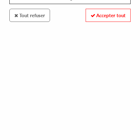
Tout refuser
Accepter tout
FUTURISTICA MUSIC
LANOTE
rebirth
23,00 €