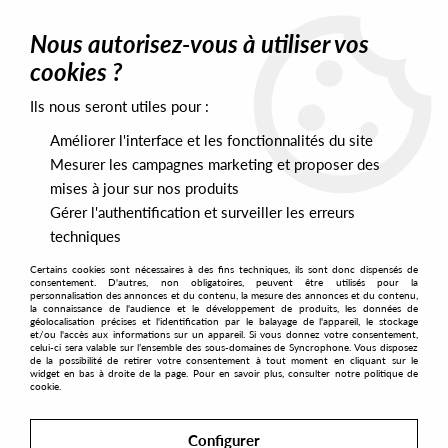
0
Nous autorisez-vous à utiliser vos
cookies ?
Ils nous seront utiles pour :
Home
>
Artists
>
LaNote
Améliorer l'interface et les fonctionnalités du site
LaNote
Mesurer les campagnes marketing et proposer des
mises à jour sur nos produits
Gérer l'authentification et surveiller les erreurs
SORT & FILTER
techniques
Certains cookies sont nécessaires à des fins techniques, ils sont donc dispensés de
PRESALES EXCLUSIVES
consentement. D'autres, non obligatoires, peuvent être utilisés pour la
personnalisation des annonces et du contenu, la mesure des annonces et du contenu,
la connaissance de l'audience et le développement de produits, les données de
géolocalisation précises et l'identification par le balayage de l'appareil, le stockage
1
et/ou l'accès aux informations sur un appareil. Si vous donnez votre consentement,
celui-ci sera valable sur l’ensemble des sous-domaines de Syncrophone. Vous disposez
de la possibilité de retirer votre consentement à tout moment en cliquant sur le
widget en bas à droite de la page. Pour en savoir plus, consulter notre politique de
cookie.
Configurer