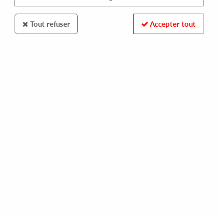
Tout refuser
Accepter tout
SDBAN
VARIOUS ARTISTS
beat - action
28,00 €