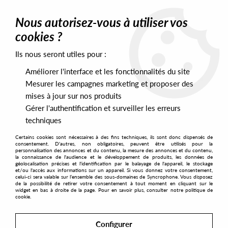
0
Nous autorisez-vous à utiliser vos
cookies ?
Ils nous seront utiles pour :
Home
>
Artists
>
Ignace Baert
Améliorer l'interface et les fonctionnalités du site
Ignace Baert
Mesurer les campagnes marketing et proposer des
mises à jour sur nos produits
Gérer l'authentification et surveiller les erreurs
SORT & FILTER
techniques
Certains cookies sont nécessaires à des fins techniques, ils sont donc dispensés de
PRESALES EXCLUSIVES
consentement. D'autres, non obligatoires, peuvent être utilisés pour la
personnalisation des annonces et du contenu, la mesure des annonces et du contenu,
la connaissance de l'audience et le développement de produits, les données de
géolocalisation précises et l'identification par le balayage de l'appareil, le stockage
1
et/ou l'accès aux informations sur un appareil. Si vous donnez votre consentement,
celui-ci sera valable sur l’ensemble des sous-domaines de Syncrophone. Vous disposez
de la possibilité de retirer votre consentement à tout moment en cliquant sur le
widget en bas à droite de la page. Pour en savoir plus, consulter notre politique de
cookie.
Configurer