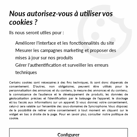
0
Nous autorisez-vous à utiliser vos
cookies ?
Ils nous seront utiles pour :
Home
>
Artists
>
Mystic V
Améliorer l'interface et les fonctionnalités du site
Mystic V
Mesurer les campagnes marketing et proposer des
mises à jour sur nos produits
Gérer l'authentification et surveiller les erreurs
SORT & FILTER
techniques
Certains cookies sont nécessaires à des fins techniques, ils sont donc dispensés de
PRESALES EXCLUSIVES
consentement. D'autres, non obligatoires, peuvent être utilisés pour la
personnalisation des annonces et du contenu, la mesure des annonces et du contenu,
la connaissance de l'audience et le développement de produits, les données de
géolocalisation précises et l'identification par le balayage de l'appareil, le stockage
1
et/ou l'accès aux informations sur un appareil. Si vous donnez votre consentement,
celui-ci sera valable sur l’ensemble des sous-domaines de Syncrophone. Vous disposez
de la possibilité de retirer votre consentement à tout moment en cliquant sur le
widget en bas à droite de la page. Pour en savoir plus, consulter notre politique de
cookie.
Configurer