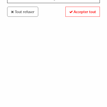
Tout refuser
Accepter tout
LEMAN
MYSTIC V
in search for the good ( ndatl remix )
18,00 €