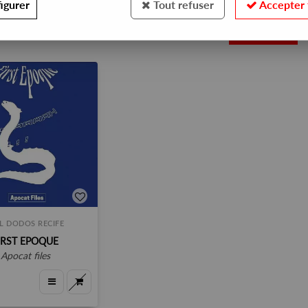
igurer
Tout refuser
Accepter 
1
LL DODOS RECIFE
IRST EPOQUE
apocat files