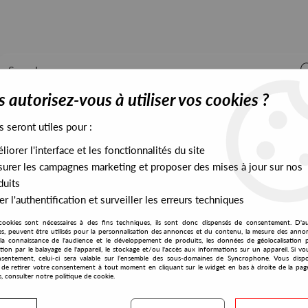
 autorisez-vous à utiliser vos cookies ?
s seront utiles pour :
iorer l'interface et les fonctionnalités du site
ALL STOCK
EXCLUSIVES
PRESALES EXCLUSIVES
urer les campagnes marketing et proposer des mises à jour sur nos
duits
r l'authentification et surveiller les erreurs techniques
cookies sont nécessaires à des fins techniques, ils sont donc dispensés de consentement. D'a
res, peuvent être utilisés pour la personnalisation des annonces et du contenu, la mesure des anno
la connaissance de l'audience et le développement de produits, les données de géolocalisation p
First Epoque
cation par le balayage de l'appareil, le stockage et/ou l'accès aux informations sur un appareil. Si 
sentement, celui-ci sera valable sur l’ensemble des sous-domaines de Syncrophone. Vous disp
té de retirer votre consentement à tout moment en cliquant sur le widget en bas à droite de la pag
s, consulter notre politique de cookie.
S EXCLUSIVES