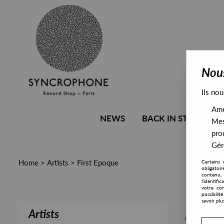
Nous
Ils nou
Amél
NEWS
BACK IN STOCK
Mes
pro
Gére
Home
>
Artists
>
First Epoque
Certains 
obligatoi
contenu, 
l'identifi
votre con
possibili
savoir plu
Artists
PRESALE