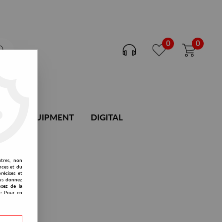
0
0
DJ EQUIPMENT
DIGITAL
utres, non
nces et du
récises et
vous donnez
osez de la
e. Pour en