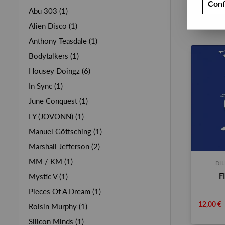
Conf
Abu 303 (1)
Alien Disco (1)
Anthony Teasdale (1)
Bodytalkers (1)
Housey Doingz (6)
In Sync (1)
June Conquest (1)
LY (JOVONN) (1)
Manuel Göttsching (1)
Marshall Jefferson (2)
MM / KM (1)
DI
F
Mystic V (1)
Pieces Of A Dream (1)
12,00 €
Roisin Murphy (1)
Silicon Minds (1)