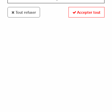
Tout refuser
Accepter tout
REISHI
STEFANO DI CARLO / MAURO RUVOLO
sound order ep
17,00 €