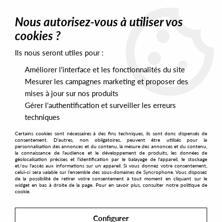
0
Nous autorisez-vous à utiliser vos
cookies ?
Ils nous seront utiles pour :
Home
>
Artists
>
Stefano Di Carlo
Améliorer l'interface et les fonctionnalités du site
Stefano Di Carlo
Mesurer les campagnes marketing et proposer des
mises à jour sur nos produits
Gérer l'authentification et surveiller les erreurs
SORT & FILTER
techniques
Certains cookies sont nécessaires à des fins techniques, ils sont donc dispensés de
PRESALES EXCLUSIVES
consentement. D'autres, non obligatoires, peuvent être utilisés pour la
personnalisation des annonces et du contenu, la mesure des annonces et du contenu,
la connaissance de l'audience et le développement de produits, les données de
géolocalisation précises et l'identification par le balayage de l'appareil, le stockage
1
et/ou l'accès aux informations sur un appareil. Si vous donnez votre consentement,
celui-ci sera valable sur l’ensemble des sous-domaines de Syncrophone. Vous disposez
de la possibilité de retirer votre consentement à tout moment en cliquant sur le
widget en bas à droite de la page. Pour en savoir plus, consulter notre politique de
cookie.
Configurer