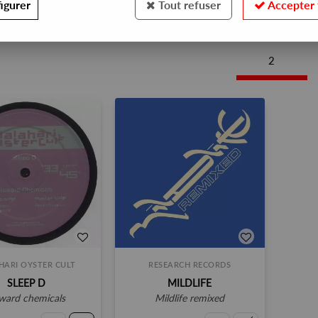
igurer
Tout refuser
Accepter 
S EXCLUSIVES
2
HARI OYSTER CULT
RESEARCH RECORDS
SLEEP D
MILDLIFE
eward chemicals
mildlife remixed