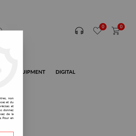
0
0
DJ EQUIPMENT
DIGITAL
utres, non
nces et du
récises et
vous donnez
osez de la
e. Pour en