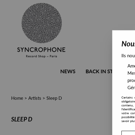
Nous
Ils nou
Amél
NEWS
BACK IN STOCK
Mes
pro
Gére
Home
>
Artists
>
Sleep D
Certains 
obligatoi
contenu, 
l'identifi
votre con
possibili
SLEEP D
savoir plu