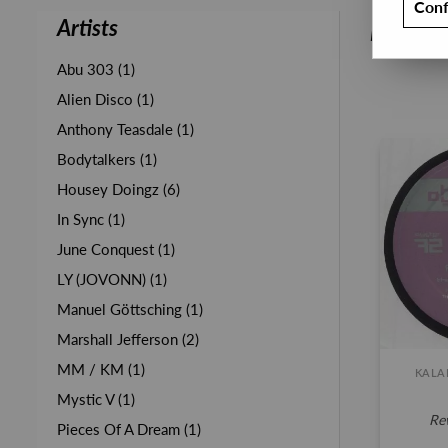
Conf
Artists
PRESALE
Abu 303 (1)
Alien Disco (1)
Anthony Teasdale (1)
Bodytalkers (1)
Housey Doingz (6)
In Sync (1)
June Conquest (1)
LY (JOVONN) (1)
Manuel Göttsching (1)
Marshall Jefferson (2)
MM / KM (1)
KALA
Mystic V (1)
r
Pieces Of A Dream (1)