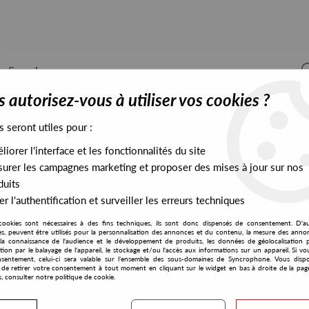
 autorisez-vous à utiliser vos cookies ?
s seront utiles pour :
iorer l'interface et les fonctionnalités du site
ALL STOCK
EXCLUSIVES
PRESALES EXCLUSIVES
urer les campagnes marketing et proposer des mises à jour sur nos
duits
r l'authentification et surveiller les erreurs techniques
cookies sont nécessaires à des fins techniques, ils sont donc dispensés de consentement. D'a
res, peuvent être utilisés pour la personnalisation des annonces et du contenu, la mesure des anno
la connaissance de l'audience et le développement de produits, les données de géolocalisation p
Sleep D
cation par le balayage de l'appareil, le stockage et/ou l'accès aux informations sur un appareil. Si 
sentement, celui-ci sera valable sur l’ensemble des sous-domaines de Syncrophone. Vous disp
té de retirer votre consentement à tout moment en cliquant sur le widget en bas à droite de la pag
s, consulter notre politique de cookie.