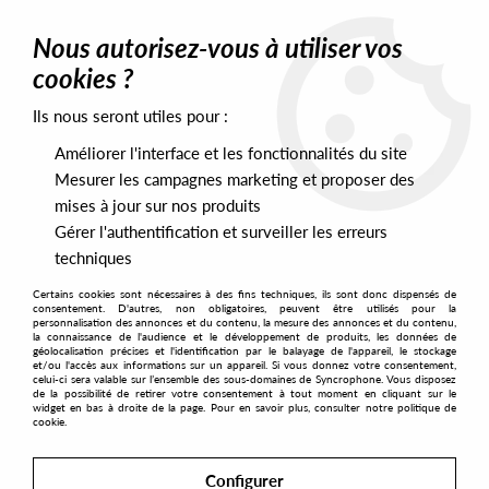
0
Nous autorisez-vous à utiliser vos
cookies ?
Ils nous seront utiles pour :
Home
>
Artists
>
Gepy & Gepy
Améliorer l'interface et les fonctionnalités du site
Gepy & Gepy
Mesurer les campagnes marketing et proposer des
mises à jour sur nos produits
Gérer l'authentification et surveiller les erreurs
SORT & FILTER
techniques
Certains cookies sont nécessaires à des fins techniques, ils sont donc dispensés de
PRESALES EXCLUSIVES
consentement. D'autres, non obligatoires, peuvent être utilisés pour la
personnalisation des annonces et du contenu, la mesure des annonces et du contenu,
la connaissance de l'audience et le développement de produits, les données de
géolocalisation précises et l'identification par le balayage de l'appareil, le stockage
1
et/ou l'accès aux informations sur un appareil. Si vous donnez votre consentement,
celui-ci sera valable sur l’ensemble des sous-domaines de Syncrophone. Vous disposez
de la possibilité de retirer votre consentement à tout moment en cliquant sur le
widget en bas à droite de la page. Pour en savoir plus, consulter notre politique de
cookie.
Configurer