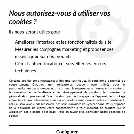
0
Nous autorisez-vous à utiliser vos
cookies ?
Ils nous seront utiles pour :
Home
>
Artists
>
Black Swan
Améliorer l'interface et les fonctionnalités du site
Black Swan
Mesurer les campagnes marketing et proposer des
mises à jour sur nos produits
Gérer l'authentification et surveiller les erreurs
SORT & FILTER
techniques
Certains cookies sont nécessaires à des fins techniques, ils sont donc dispensés de
PRESALES EXCLUSIVES
consentement. D'autres, non obligatoires, peuvent être utilisés pour la
personnalisation des annonces et du contenu, la mesure des annonces et du contenu,
la connaissance de l'audience et le développement de produits, les données de
géolocalisation précises et l'identification par le balayage de l'appareil, le stockage
1
et/ou l'accès aux informations sur un appareil. Si vous donnez votre consentement,
celui-ci sera valable sur l’ensemble des sous-domaines de Syncrophone. Vous disposez
de la possibilité de retirer votre consentement à tout moment en cliquant sur le
widget en bas à droite de la page. Pour en savoir plus, consulter notre politique de
cookie.
Configurer