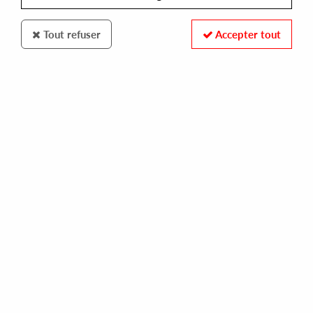
Tout refuser
Accepter tout
PAST INSIDE THE PRESENT
BLACK SWAN
repetition hymns
45,00 €