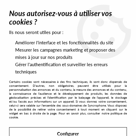
0
Nous autorisez-vous à utiliser vos
cookies ?
Ils nous seront utiles pour :
Home
>
Artists
>
Kumulus
Améliorer l'interface et les fonctionnalités du site
Kumulus
Mesurer les campagnes marketing et proposer des
mises à jour sur nos produits
Gérer l'authentification et surveiller les erreurs
SORT & FILTER
techniques
Certains cookies sont nécessaires à des fins techniques, ils sont donc dispensés de
PRESALES EXCLUSIVES
consentement. D'autres, non obligatoires, peuvent être utilisés pour la
personnalisation des annonces et du contenu, la mesure des annonces et du contenu,
la connaissance de l'audience et le développement de produits, les données de
géolocalisation précises et l'identification par le balayage de l'appareil, le stockage
1
et/ou l'accès aux informations sur un appareil. Si vous donnez votre consentement,
celui-ci sera valable sur l’ensemble des sous-domaines de Syncrophone. Vous disposez
de la possibilité de retirer votre consentement à tout moment en cliquant sur le
widget en bas à droite de la page. Pour en savoir plus, consulter notre politique de
cookie.
Configurer