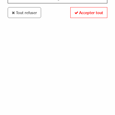
Tout refuser
Accepter tout
FRAME OF MIND
KUMULUS
cloud chaser
14,00 €