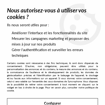
0
Nous autorisez-vous à utiliser vos
cookies ?
Ils nous seront utiles pour :
Home
>
Artists
>
Renato Cohen
Améliorer l'interface et les fonctionnalités du site
Renato Cohen
Mesurer les campagnes marketing et proposer des
mises à jour sur nos produits
Gérer l'authentification et surveiller les erreurs
SORT & FILTER
techniques
Certains cookies sont nécessaires à des fins techniques, ils sont donc dispensés de
PRESALES EXCLUSIVES
consentement. D'autres, non obligatoires, peuvent être utilisés pour la
personnalisation des annonces et du contenu, la mesure des annonces et du contenu,
la connaissance de l'audience et le développement de produits, les données de
géolocalisation précises et l'identification par le balayage de l'appareil, le stockage
1
et/ou l'accès aux informations sur un appareil. Si vous donnez votre consentement,
celui-ci sera valable sur l’ensemble des sous-domaines de Syncrophone. Vous disposez
de la possibilité de retirer votre consentement à tout moment en cliquant sur le
widget en bas à droite de la page. Pour en savoir plus, consulter notre politique de
cookie.
Configurer