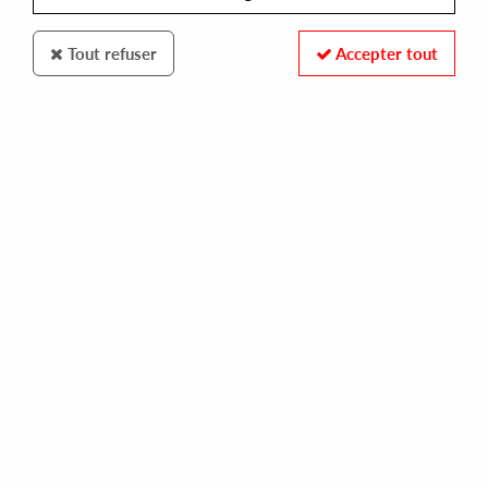
Tout refuser
Accepter tout
SKYLAX CLASSIC
RENATO COHEN
roaring ep (incl. floorfillers & maltitz rmx)
13,00 €