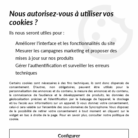
0
Nous autorisez-vous à utiliser vos
cookies ?
Ils nous seront utiles pour :
Home
>
Artists
>
Jeremy Underground
Améliorer l'interface et les fonctionnalités du site
Jeremy Underground
Mesurer les campagnes marketing et proposer des
mises à jour sur nos produits
Gérer l'authentification et surveiller les erreurs
SORT & FILTER
techniques
Certains cookies sont nécessaires à des fins techniques, ils sont donc dispensés de
PRESALES EXCLUSIVES
consentement. D'autres, non obligatoires, peuvent être utilisés pour la
personnalisation des annonces et du contenu, la mesure des annonces et du contenu,
la connaissance de l'audience et le développement de produits, les données de
géolocalisation précises et l'identification par le balayage de l'appareil, le stockage
2
et/ou l'accès aux informations sur un appareil. Si vous donnez votre consentement,
celui-ci sera valable sur l’ensemble des sous-domaines de Syncrophone. Vous disposez
de la possibilité de retirer votre consentement à tout moment en cliquant sur le
widget en bas à droite de la page. Pour en savoir plus, consulter notre politique de
cookie.
Configurer