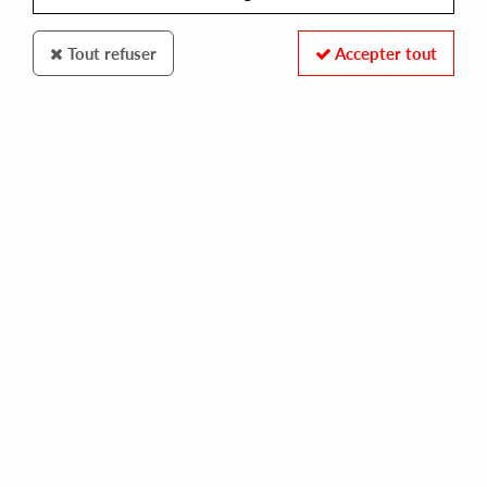
Tout refuser
Accepter tout
Z RECORDS
VARIOUS
90's house & garage vol 3 part ii selected by jeremy underground
35,00 €