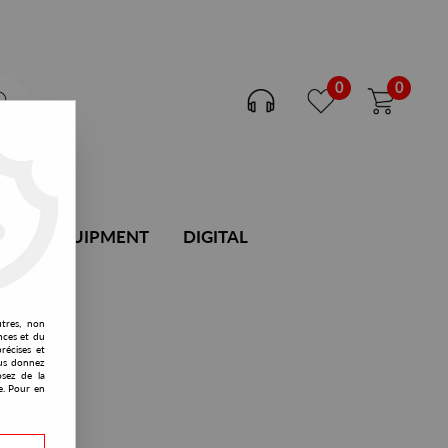
0
0
DJ EQUIPMENT
DIGITAL
utres, non
nces et du
récises et
vous donnez
osez de la
e. Pour en