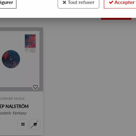
igurer
Tout refuser
Accepter 
1
UMMER MUSIC
EP NALSTRÖM
esoteric fantasy