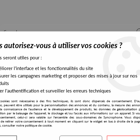
 autorisez-vous à utiliser vos cookies ?
s seront utiles pour :
iorer l'interface et les fonctionnalités du site
ALL STOCK
EXCLUSIVES
PRESALES EXCLUSIVES
urer les campagnes marketing et proposer des mises à jour sur nos
duits
r l'authentification et surveiller les erreurs techniques
cookies sont nécessaires à des fins techniques, ils sont donc dispensés de consentement. D'a
res, peuvent être utilisés pour la personnalisation des annonces et du contenu, la mesure des anno
la connaissance de l'audience et le développement de produits, les données de géolocalisation p
Deep Nalström
cation par le balayage de l'appareil, le stockage et/ou l'accès aux informations sur un appareil. Si 
sentement, celui-ci sera valable sur l’ensemble des sous-domaines de Syncrophone. Vous disp
té de retirer votre consentement à tout moment en cliquant sur le widget en bas à droite de la pag
s, consulter notre politique de cookie.
S EXCLUSIVES