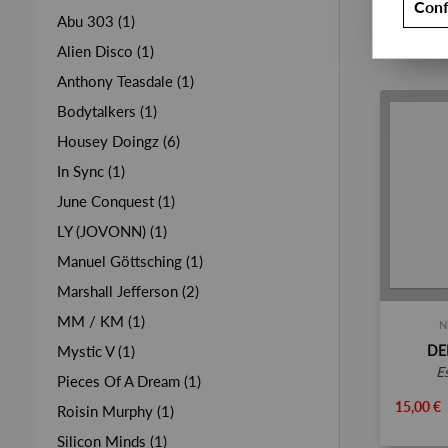
Conf
Abu 303 (1)
Alien Disco (1)
Anthony Teasdale (1)
Bodytalkers (1)
Housey Doingz (6)
In Sync (1)
June Conquest (1)
LY (JOVONN) (1)
Manuel Göttsching (1)
Marshall Jefferson (2)
MM / KM (1)
N
DE
Mystic V (1)
Pieces Of A Dream (1)
15,00 €
Roisin Murphy (1)
Silicon Minds (1)