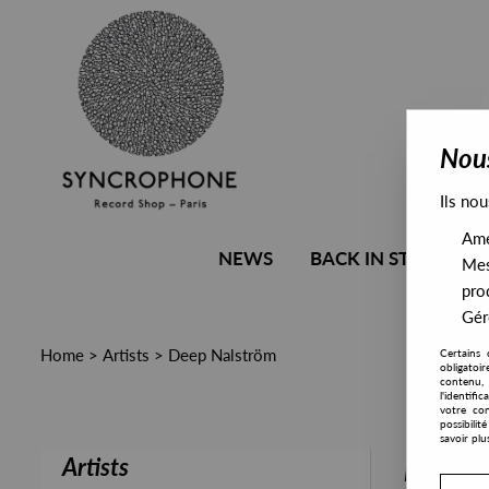
Nous
Ils nou
Amél
NEWS
BACK IN STOCK
Mes
pro
Gére
Home
>
Artists
>
Deep Nalström
Certains 
obligatoi
contenu, 
l'identifi
votre con
possibili
savoir plu
Artists
PRESALE