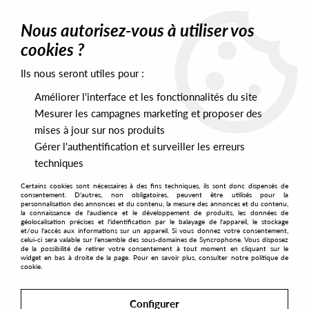
0
Nous autorisez-vous à utiliser vos
cookies ?
Ils nous seront utiles pour :
Home
>
Artists
>
Alex Jann
>
Alex JANN - Moderated Lies
Améliorer l'interface et les fonctionnalités du site
Mesurer les campagnes marketing et proposer des
mises à jour sur nos produits
Gérer l'authentification et surveiller les erreurs
techniques
Certains cookies sont nécessaires à des fins techniques, ils sont donc dispensés de
consentement. D'autres, non obligatoires, peuvent être utilisés pour la
personnalisation des annonces et du contenu, la mesure des annonces et du contenu,
la connaissance de l'audience et le développement de produits, les données de
géolocalisation précises et l'identification par le balayage de l'appareil, le stockage
et/ou l'accès aux informations sur un appareil. Si vous donnez votre consentement,
celui-ci sera valable sur l’ensemble des sous-domaines de Syncrophone. Vous disposez
de la possibilité de retirer votre consentement à tout moment en cliquant sur le
widget en bas à droite de la page. Pour en savoir plus, consulter notre politique de
cookie.
Configurer