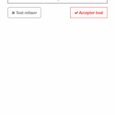
Tout refuser
Accepter tout
Infiltrate
Alex JANN
Moderated Lies
13
,
00
€
incl. taxes
REF. :
INFILTRATE07