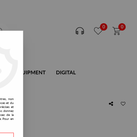
0
0
DJ EQUIPMENT
DIGITAL
utres, non
nces et du
récises et
vous donnez
osez de la
ssue)
e. Pour en