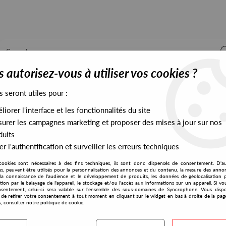
 autorisez-vous à utiliser vos cookies ?
s seront utiles pour :
iorer l'interface et les fonctionnalités du site
ALL STOCK
EXCLUSIVES
PRESALES EXCLUSIVES
urer les campagnes marketing et proposer des mises à jour sur nos
duits
r l'authentification et surveiller les erreurs techniques
ed Party (Reissue)
cookies sont nécessaires à des fins techniques, ils sont donc dispensés de consentement. D'a
Pariter
res, peuvent être utilisés pour la personnalisation des annonces et du contenu, la mesure des anno
la connaissance de l'audience et le développement de produits, les données de géolocalisation p
Ron & Roland
cation par le balayage de l'appareil, le stockage et/ou l'accès aux informations sur un appareil. Si 
sentement, celui-ci sera valable sur l’ensemble des sous-domaines de Syncrophone. Vous disp
Nassaur Bassed Party (Rei
té de retirer votre consentement à tout moment en cliquant sur le widget en bas à droite de la pag
s, consulter notre politique de cookie.
20
,
00
€
incl. taxes