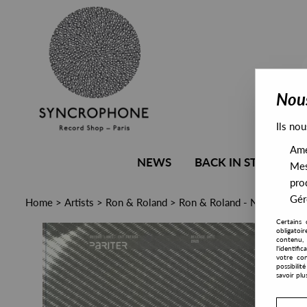
Nous
Ils nou
Amél
NEWS
BACK IN STOCK
Mes
pro
Gére
Home
>
Artists
>
Ron & Roland
>
Ron & Roland - Nassaur Bass
Certains 
obligatoi
contenu, 
l'identifi
votre con
possibili
savoir plu