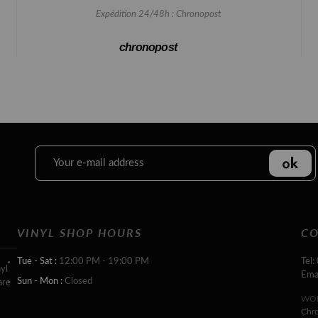
Expédition 24/48h : Chronopost
chronopost
VINYL SHOP HOURS
CO
Tue - Sat :
12:00 PM - 19:00 PM
Tel:
yl
Ema
Sun - Mon :
Closed
are
WOR
Chr