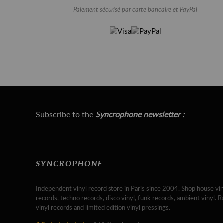
Paiement sécurisé par carte bancaire et PayPal
Subscribe to the
Syncrophone newsletter :
SYNCROPHONE
Independent vinyl record store in Paris since 2004. Shop house vin
records, techno records, disco vinyl, funk records, ambient vinyl. R
vinyl records and limited edition vinyl pressings.