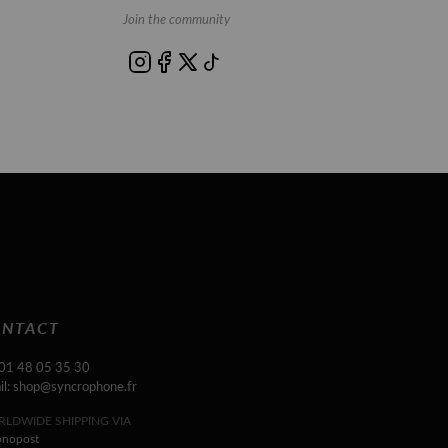
Join the community
NTACT
 01 48 05 35 30
il: shop@syncrophone.fr
LDWIDE SHIPPING VIA
onopost