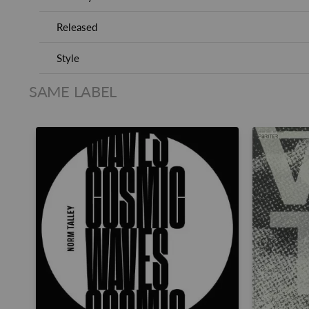
Released
Style
SAME LABEL