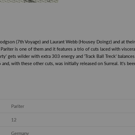
dgson (7th Voyage) and Laurant Webb (Housey Doingz) and at their
riter is one of them and it features a trio of cuts laced with viscera
rty' gets wilder with extra 303 energy and 'Track Ball Treck' balances
nd, with these other cuts, was initially released on Surreal. It's been
Pariter
12
Germany