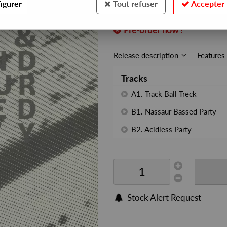
igurer
Tout refuser
Accepter 
REF. :
PRTR34
Pre-order now !
Release description
Features
Tracks
A1. Track Ball Treck
B1. Nassaur Bassed Party
B2. Acidless Party
Stock Alert Request