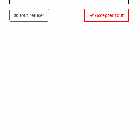
Tout refuser
Accepter tout
Traxx Underground
Okain
There Was A Time EP
14
,
00
€
incl. taxes
REF. :
TU022
Pre-order now !
Tracks