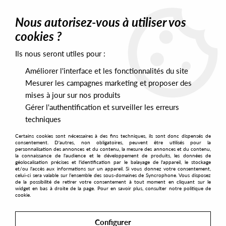
0
Nous autorisez-vous à utiliser vos
cookies ?
Ils nous seront utiles pour :
Home
>
Artists
>
Okain
>
Okain - There Was A Time EP
Améliorer l'interface et les fonctionnalités du site
Mesurer les campagnes marketing et proposer des
mises à jour sur nos produits
Gérer l'authentification et surveiller les erreurs
techniques
Certains cookies sont nécessaires à des fins techniques, ils sont donc dispensés de
consentement. D'autres, non obligatoires, peuvent être utilisés pour la
personnalisation des annonces et du contenu, la mesure des annonces et du contenu,
la connaissance de l'audience et le développement de produits, les données de
géolocalisation précises et l'identification par le balayage de l'appareil, le stockage
et/ou l'accès aux informations sur un appareil. Si vous donnez votre consentement,
celui-ci sera valable sur l’ensemble des sous-domaines de Syncrophone. Vous disposez
de la possibilité de retirer votre consentement à tout moment en cliquant sur le
widget en bas à droite de la page. Pour en savoir plus, consulter notre politique de
cookie.
Configurer