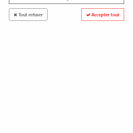
Tout refuser
Accepter tout
6dimensions
RMN
Introducing First
12
,
99
€
incl. taxes
REF. :
126D18
Pre-order now !
Tracks
A1. I Saw Your Intentions
A2. The Other side Of The Stick