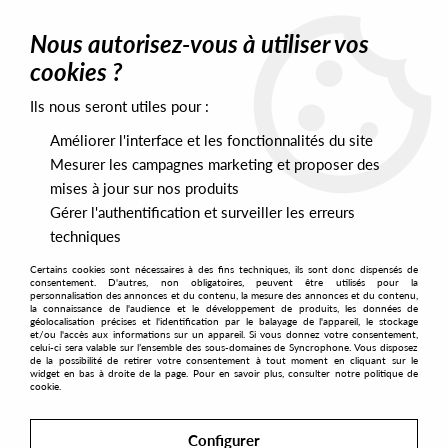
0
Nous autorisez-vous à utiliser vos
cookies ?
Ils nous seront utiles pour :
Home
>
Artists
>
RMN
>
RMN - Introducing First
Améliorer l'interface et les fonctionnalités du site
Mesurer les campagnes marketing et proposer des
mises à jour sur nos produits
Gérer l'authentification et surveiller les erreurs
techniques
Certains cookies sont nécessaires à des fins techniques, ils sont donc dispensés de
consentement. D'autres, non obligatoires, peuvent être utilisés pour la
personnalisation des annonces et du contenu, la mesure des annonces et du contenu,
la connaissance de l'audience et le développement de produits, les données de
géolocalisation précises et l'identification par le balayage de l'appareil, le stockage
et/ou l'accès aux informations sur un appareil. Si vous donnez votre consentement,
celui-ci sera valable sur l’ensemble des sous-domaines de Syncrophone. Vous disposez
de la possibilité de retirer votre consentement à tout moment en cliquant sur le
widget en bas à droite de la page. Pour en savoir plus, consulter notre politique de
cookie.
Configurer