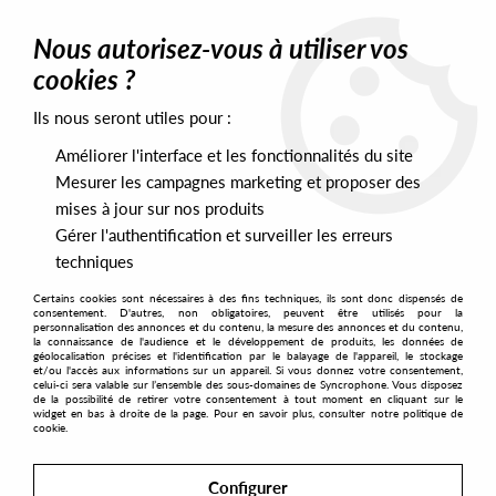
0
Nous autorisez-vous à utiliser vos
cookies ?
Ils nous seront utiles pour :
Home
>
Labels
>
Wax Classic
>
Concept e25 - Garage Sessions III
Améliorer l'interface et les fonctionnalités du site
Mesurer les campagnes marketing et proposer des
mises à jour sur nos produits
Gérer l'authentification et surveiller les erreurs
techniques
Certains cookies sont nécessaires à des fins techniques, ils sont donc dispensés de
consentement. D'autres, non obligatoires, peuvent être utilisés pour la
personnalisation des annonces et du contenu, la mesure des annonces et du contenu,
la connaissance de l'audience et le développement de produits, les données de
géolocalisation précises et l'identification par le balayage de l'appareil, le stockage
et/ou l'accès aux informations sur un appareil. Si vous donnez votre consentement,
celui-ci sera valable sur l’ensemble des sous-domaines de Syncrophone. Vous disposez
de la possibilité de retirer votre consentement à tout moment en cliquant sur le
widget en bas à droite de la page. Pour en savoir plus, consulter notre politique de
cookie.
Configurer