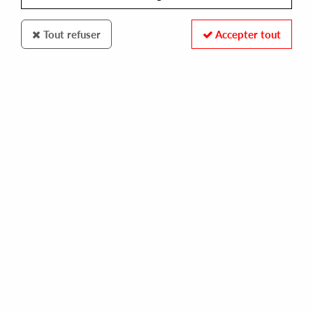
Tout refuser
Accepter tout
Wax Classic
Concept e25
Garage Sessions III
10
,
00
€
incl. taxes
REF. :
WXC015
In stock
Tracks