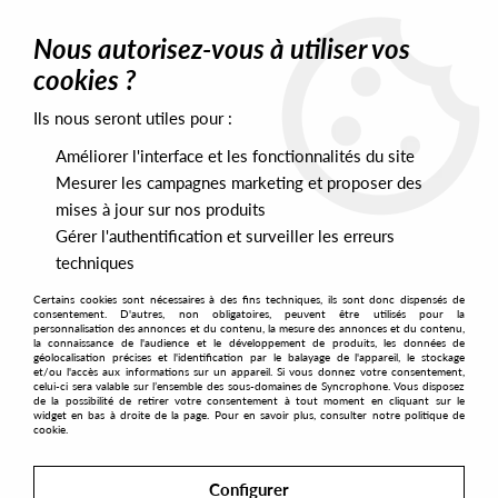
0
Nous autorisez-vous à utiliser vos
cookies ?
Ils nous seront utiles pour :
Home
>
Labels
>
Ethereal Sound
>
Mashine - Wake Up EP
Améliorer l'interface et les fonctionnalités du site
Mesurer les campagnes marketing et proposer des
mises à jour sur nos produits
Gérer l'authentification et surveiller les erreurs
techniques
Certains cookies sont nécessaires à des fins techniques, ils sont donc dispensés de
consentement. D'autres, non obligatoires, peuvent être utilisés pour la
personnalisation des annonces et du contenu, la mesure des annonces et du contenu,
la connaissance de l'audience et le développement de produits, les données de
géolocalisation précises et l'identification par le balayage de l'appareil, le stockage
et/ou l'accès aux informations sur un appareil. Si vous donnez votre consentement,
celui-ci sera valable sur l’ensemble des sous-domaines de Syncrophone. Vous disposez
de la possibilité de retirer votre consentement à tout moment en cliquant sur le
widget en bas à droite de la page. Pour en savoir plus, consulter notre politique de
cookie.
Configurer