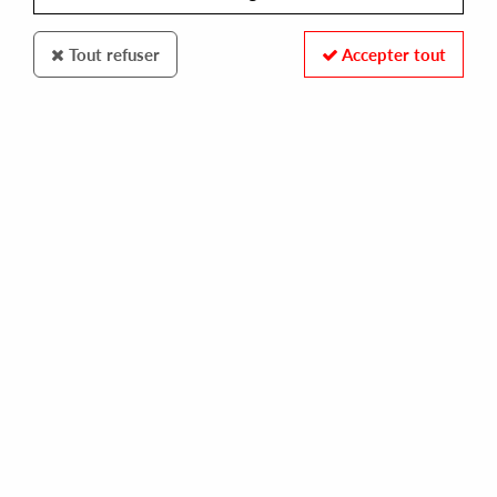
Tout refuser
Accepter tout
Ethereal Sound
Mashine
Wake Up EP
10
,
00
€
incl. taxes
REF. :
ES-024
In stock
Tracks