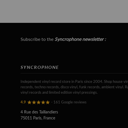
Subscribe to the
Syncrophone newsletter :
SYNCROPHONE
Independent vinyl record store in Paris since 2004. Shop house vin
records, techno records, disco vinyl, funk records, ambient vinyl. R
vinyl records and limited edition vinyl pressings.
4.9
- 161 Google reviews
4 Rue des Taillandiers
75011 Paris, France