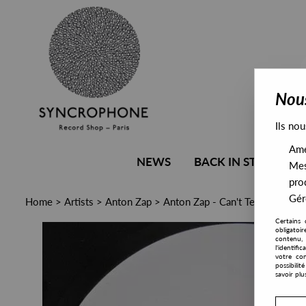
Nous
Ils nou
Amél
NEWS
BACK IN STOCK
Mes
pro
Gére
Home
>
Artists
>
Anton Zap
>
Anton Zap - Can't Tell You
Certains 
obligatoi
contenu, 
l'identifi
votre con
possibili
savoir plu