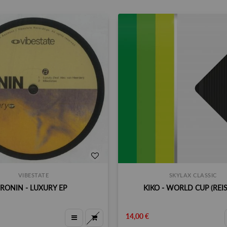
VIBESTATE
SKYLAX CLASSIC
RONIN - LUXURY EP
KIKO - WORLD CUP (REI
14,00 €