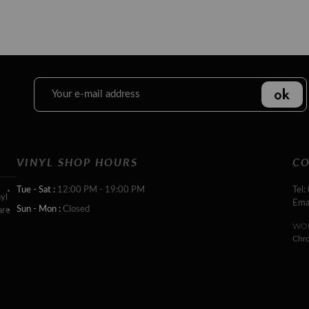
VINYL SHOP HOURS
CO
Tue - Sat :
12:00 PM - 19:00 PM
Tel:
yl
Ema
Sun - Mon :
Closed
are
WOR
Chr