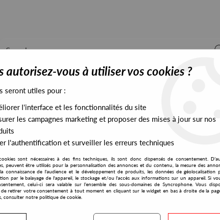
 autorisez-vous à utiliser vos cookies ?
s seront utiles pour :
iorer l'interface et les fonctionnalités du site
ALL STOCK
EXCLUSIVES
PRESALES EXCLUSIVES
urer les campagnes marketing et proposer des mises à jour sur nos
duits
r l'authentification et surveiller les erreurs techniques
cookies sont nécessaires à des fins techniques, ils sont donc dispensés de consentement. D'a
Ethereal Sound
res, peuvent être utilisés pour la personnalisation des annonces et du contenu, la mesure des anno
la connaissance de l'audience et le développement de produits, les données de géolocalisation p
Anton Zap
cation par le balayage de l'appareil, le stockage et/ou l'accès aux informations sur un appareil. Si 
sentement, celui-ci sera valable sur l’ensemble des sous-domaines de Syncrophone. Vous disp
Can't Tell You
té de retirer votre consentement à tout moment en cliquant sur le widget en bas à droite de la pag
s, consulter notre politique de cookie.
10
,
00
€
incl. taxes