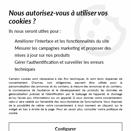
0
Nous autorisez-vous à utiliser vos
cookies ?
Ils nous seront utiles pour :
Home
>
Labels
>
Minority Music
>
Nicklez & Dimes - Back For The
First Time
Améliorer l'interface et les fonctionnalités du site
Mesurer les campagnes marketing et proposer des
mises à jour sur nos produits
Gérer l'authentification et surveiller les erreurs
techniques
Certains cookies sont nécessaires à des fins techniques, ils sont donc dispensés de
consentement. D'autres, non obligatoires, peuvent être utilisés pour la
personnalisation des annonces et du contenu, la mesure des annonces et du contenu,
la connaissance de l'audience et le développement de produits, les données de
géolocalisation précises et l'identification par le balayage de l'appareil, le stockage
et/ou l'accès aux informations sur un appareil. Si vous donnez votre consentement,
celui-ci sera valable sur l’ensemble des sous-domaines de Syncrophone. Vous disposez
de la possibilité de retirer votre consentement à tout moment en cliquant sur le
widget en bas à droite de la page. Pour en savoir plus, consulter notre politique de
cookie.
Configurer