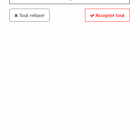
Tout refuser
Accepter tout
Minority Music
Nicklez & Dimes
Back For The First Time
10
,
00
€
incl. taxes
REF. :
MMU018
In stock
Tracks